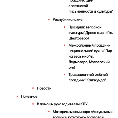
праздник "Дни
славянской
письменности и культуры"
Республиканские
Праздник вепсской
культуры "Древо жизни" (с.
Шелтозеро)
Межрайонный праздник
национальной кухни "Пир
на весь мир" (п.
Ледмозеро, Муезерский
р-н)
Традиционный рыбный
праздник "Калакунда"
Новости
Полезное
В помощь руководителям КДУ
Материалы семинара «Актуальные
вопросы культурно-досуговой