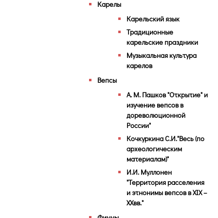
Карелы
Карельский язык
Традиционные
карельские праздники
Музыкальная культура
карелов
Вепсы
А. М. Пашков "Открытие" и
изучение вепсов в
дореволюционной
России"
Кочкуркина С.И."Весь (по
археологическим
материалам)"
И.И. Муллонен
"Территория расселения
и этнонимы вепсов в XIX –
XXвв."
Финны