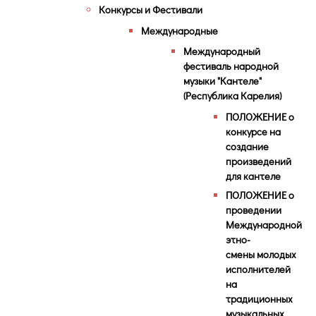
Конкурсы и Фестивали
Международные
Международный
фестиваль народной
музыки "Кантеле"
(Республика Карелия)
ПОЛОЖЕНИЕ о
конкурсе на
создание
произведений
для кантеле
ПОЛОЖЕНИЕ о
проведении
Международной
этно-
смены молодых
исполнителей
на
традиционных
музыкальных