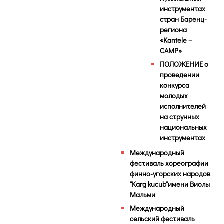
инструментах
стран Баренц-
региона
«Kantele –
CAMP»
ПОЛОЖЕНИЕ о
проведении
конкурса
молодых
исполнителей
на струнных
национальных
инструментах
Международный
фестиваль хореографии
финно-угорских народов
"Karg kucub"имени Виолы
Мальми
Международный
сельский фестиваль