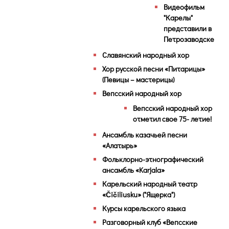
Видеофильм
"Карелы"
представили в
Петрозаводске
Славянский народный хор
Хор русской песни «Питарицы»
(Певицы – мастерицы)
Вепсский народный хор
Вепсский народный хор
отметил свое 75- летие!
Ансамбль казачьей песни
«Алатырь»
Фольклорно-этнографический
ансамбль «Karjala»
Карельский народный театр
«Čičiliusku» ("Ящерка")
Курсы карельского языка
Разговорный клуб «Вепсские