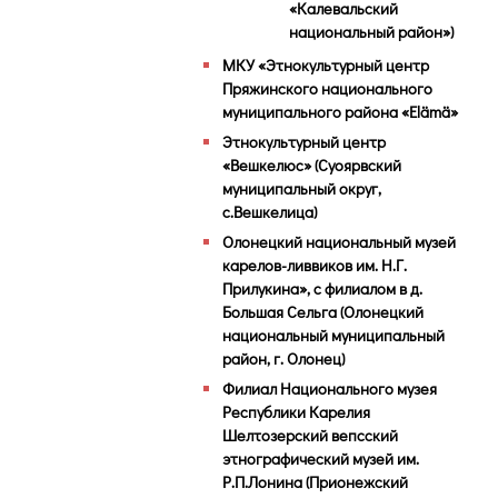
«Калевальский
национальный район»)
МКУ «Этнокультурный центр
Пряжинского национального
муниципального района «Elämä»
Этнокультурный центр
«Вешкелюс» (Суоярвский
муниципальный округ,
с.Вешкелица)
Олонецкий национальный музей
карелов-ливвиков им. Н.Г.
Прилукина», с филиалом в д.
Большая Сельга (Олонецкий
национальный муниципальный
район, г. Олонец)
Филиал Национального музея
Республики Карелия
Шелтозерский вепсский
этнографический музей им.
Р.П.Лонина (Прионежский