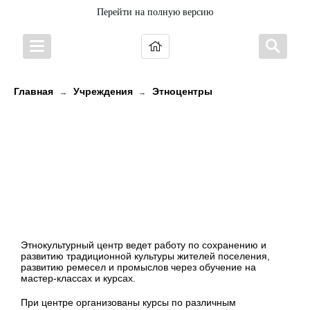
Перейти на полную версию
Главная
Учреждения
Этноцентры
→
→
Этнокультурный центр «Туоми» (
отдел МКУ «Чалнинский сельский
Дом культуры» (Пряжинский
национальный муниципальный
район, п. Чална)
Этнокультурный центр ведет работу по сохранению и
развитию традиционной культуры жителей поселения,
развитию ремесел и промыслов через обучение на
мастер-классах и курсах.
При центре организованы курсы по различным