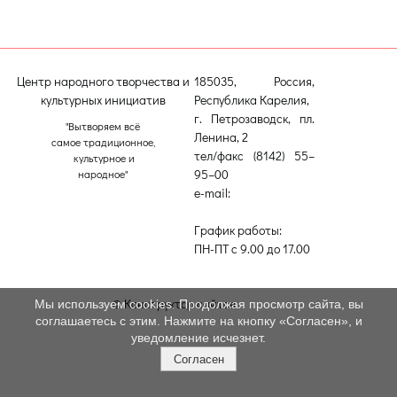
Центр народного творчества и
185035, Россия,
культурных инициатив
Республика Карелия,
г. Петрозаводск, пл.
"Вытворяем всё
Ленина, 2
самое традиционное,
тел/факс (8142) 55–
культурное и
95–00
народное"
e-mail:
etnodomrk@yandex.ru
График работы:
ПН-ПТ с 9.00 до 17.00
© Конструктор сайтов
Nubex.ru
Мы используем cookies. Продолжая просмотр сайта, вы
соглашаетесь с этим. Нажмите на кнопку «Согласен», и
уведомление исчезнет.
Согласен