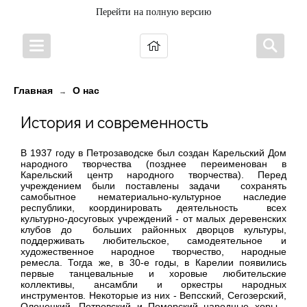
Перейти на полную версию
Главная
О нас
→
История и современность
В 1937 году в Петрозаводске был создан Карельский Дом
народного творчества (позднее переименован в
Карельский центр народного творчества). Перед
учреждением были поставлены задачи сохранять
самобытное нематериально-культурное наследие
республики, координировать деятельность всех
культурно-досуговых учреждений - от малых деревенских
клубов до больших районных дворцов культуры,
поддерживать любительское, самодеятельное и
художественное народное творчество, народные
ремесла. Тогда же, в 30-е годы, в Карелии появились
первые танцевальные и хоровые любительские
коллективы, ансамбли и оркестры народных
инструментов. Некоторые из них - Вепсский, Сегозерский,
Олонецкий, Петровский и Поморский народные хоры -