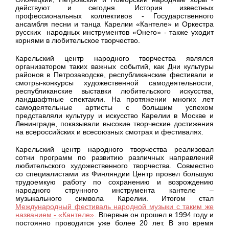
действуют и сегодня. История известных
профессиональных коллективов - Государственного
ансамбля песни и танца Карелии «Кантеле» и Оркестра
русских народных инструментов «Онего» - также уходит
корнями в любительское творчество.
Карельский центр народного творчества являлся
организатором таких важных событий, как Дни культуры
районов в Петрозаводске, республиканские фестивали и
смотры-конкурсы художественной самодеятельности,
республиканские выставки любительского искусства,
ландшафтные спектакли. На протяжении многих лет
самодеятельные артисты с большим успехом
представляли культуру и искусство Карелии в Москве и
Ленинграде, показывали высокие творческие достижения
на всероссийских и всесоюзных смотрах и фестивалях.
Карельский центр народного творчества реализовал
сотни программ по развитию различных направлений
любительского художественного творчества. Совместно
со специалистами из Финляндии Центр провел большую
трудоемкую работу по сохранению и возрождению
народного струнного инструмента кантеле –
музыкального символа Карелии. Итогом стал
Международный фестиваль народной музыки с таким же
названием - «Кантеле»
. Впервые он прошел в 1994 году и
постоянно проводится уже более 20 лет. В это время