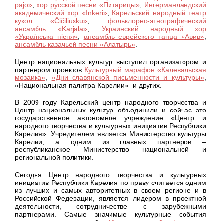
pajo»
,
хор русской песни «Питарицы»
,
Ингерманландский
академический хор «Inkeri»
,
Карельский народный театр
кукол «Čičiliusku»
,
фольклорно-этнографический
ансамбль «Karjala»
,
Украинский народный хор
«Украïнська пiсня»
,
ансамбль еврейского танца «Авив»
,
ансамбль казачьей песни «Алатырь»
.
Центр национальных культур выступил организатором и
партнером проектов
Культурный марафон «Калевальская
мозаика»
,
«Дни славянской письменности и культуры»
,
«Национальная палитра Карелии» и других.
В 2009 году Карельский центр народного творчества и
Центр национальных культур объединили и сейчас это
государственное автономное учреждение «Центр и
народного творчества и культурных инициатив Республики
Карелия». Учредителем является Министерство культуры
Карелии, а одним из главных партнеров –
республиканское Министерство национальной и
региональной политики.
Сегодня Центр народного творчества и культурных
инициатив Республики Карелия по праву считается одним
из лучших и самых авторитетных в своем регионе и в
Российской Федерации, является лидером в проектной
деятельности, сотрудничестве с зарубежными
партнерами. Самые значимые культурные события