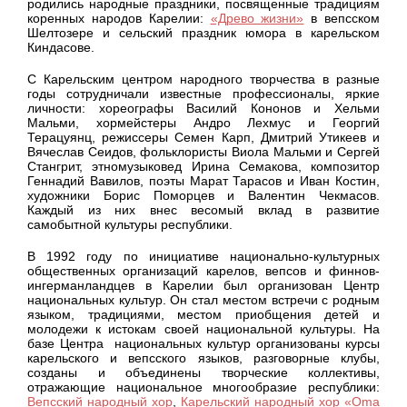
родились народные праздники, посвященные традициям
коренных народов Карелии:
«Древо жизни»
в вепсском
Шелтозере и сельский праздник юмора в карельском
Киндасове.
С Карельским центром народного творчества в разные
годы сотрудничали известные профессионалы, яркие
личности: хореографы Василий Кононов и Хельми
Мальми, хормейстеры Андро Лехмус и Георгий
Терацуянц, режиссеры Семен Карп, Дмитрий Утикеев и
Вячеслав Сеидов, фольклористы Виола Мальми и Сергей
Стангрит, этномузыковед Ирина Семакова, композитор
Геннадий Вавилов, поэты Марат Тарасов и Иван Костин,
художники Борис Поморцев и Валентин Чекмасов.
Каждый из них внес весомый вклад в развитие
самобытной культуры республики.
В 1992 году по инициативе национально-культурных
общественных организаций карелов, вепсов и финнов-
ингерманландцев в Карелии был организован Центр
национальных культур. Он стал местом встречи с родным
языком, традициями, местом приобщения детей и
молодежи к истокам своей национальной культуры. На
базе Центра национальных культур организованы курсы
карельского и вепсского языков, разговорные клубы,
созданы и объединены творческие коллективы,
отражающие национальное многообразие республики:
Вепсский народный хор
,
Карельский народный хор «Oma