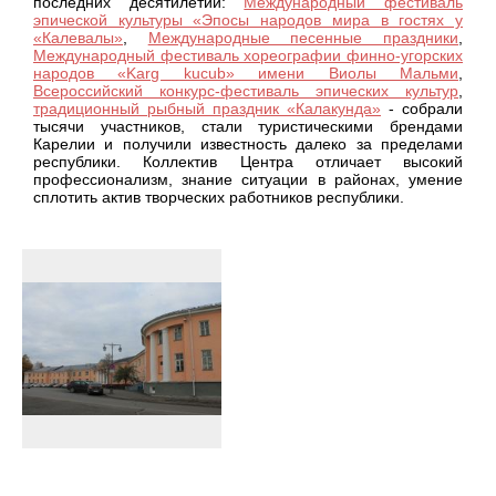
последних десятилетий:
Международный фестиваль
эпической культуры «Эпосы народов мира в гостях у
«Калевалы»
,
Международные песенные праздники
,
Международный фестиваль хореографии финно-угорских
народов «Karg kucub» имени Виолы Мальми
,
Всероссийский конкурс-фестиваль эпических культур
,
традиционный рыбный праздник «Калакунда»
- собрали
тысячи участников, стали туристическими брендами
Карелии и получили известность далеко за пределами
республики. Коллектив Центра отличает высокий
профессионализм, знание ситуации в районах, умение
сплотить актив творческих работников республики.