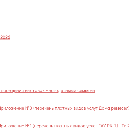
луг ГАУ РК "ЦНТ и КИ РК"
.2026
о посещения выставок многодетными семьями
Приложение №3 (перечень платных видов услуг Дома ремесел)
Приложение №1 (перечень платных видов услег ГАУ РК "ЦНТиК