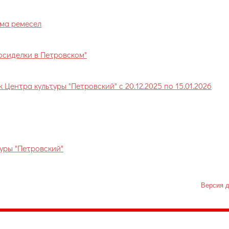
ома ремесел
осиделки в Петровском"
Центра культуры "Петровский" с 20.12.2025 по 15.01.2026
уры "Петровский"
Версия д
035, Россия, Республика Карелия,