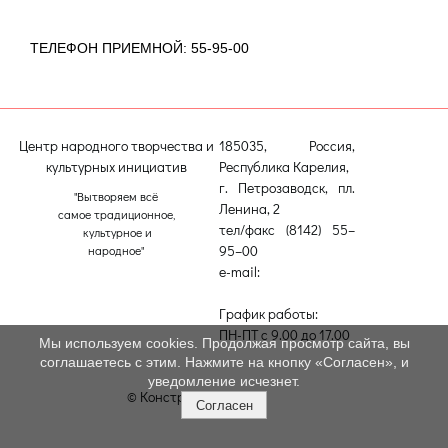
ТЕЛЕФОН ПРИЕМНОЙ: 55-95-00
Центр народного творчества и
185035, Россия,
культурных инициатив
Республика Карелия,
г. Петрозаводск, пл.
"Вытворяем всё
Ленина, 2
самое традиционное,
тел/факс (8142) 55–
культурное и
95–00
народное"
e-mail:
etnodomrk@yandex.ru
График работы:
ПН-ПТ с 9.00 до 17.00
Мы используем cookies. Продолжая просмотр сайта, вы
соглашаетесь с этим. Нажмите на кнопку «Согласен», и
уведомление исчезнет.
© Конструктор сайтов
Nubex.ru
Согласен