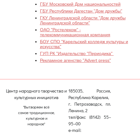
ГБУ
Московский Дом национальностей
ГБУ Республики Дагестан "Дом дружбы"
ГКУ Ленинградской области "Дом дружбы
Ленинградской области"
ОАО "Ростелеком" -
телекоммуникационная компания
БОУ СПО "Карельский колледж культуры и
искусства"
ГУП РК "Издательство "Периодика"
Рекламное агенство "Advert press"
Центр народного творчества и
185035, Россия,
культурных инициатив
Республика Карелия,
г. Петрозаводск, пл.
"Вытворяем всё
Ленина, 2
самое традиционное,
тел/факс (8142) 55–
культурное и
95–00
народное"
e-mail:
etnodomrk@yandex.ru