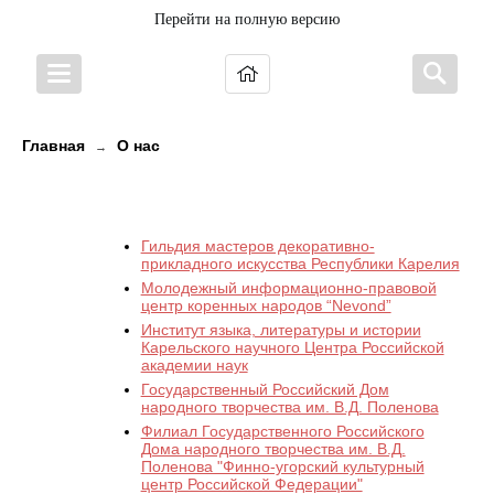
Перейти на полную версию
Главная
О нас
→
Партнеры
Гильдия мастеров декоративно-
прикладного искусства Республики Карелия
Молодежный информационно-правовой
центр коренных народов “Nevond”
Институт языка, литературы и истории
Карельского научного Центра Российской
академии наук
Государственный Российский Дом
народного творчества им. В.Д. Поленова
Филиал Государственного Российского
Дома народного творчества им. В.Д.
Поленова "Финно-угорский культурный
центр Российской Федерации"