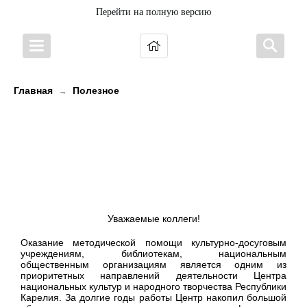
Перейти на полную версию
Главная
Полезное
→
Аннотированный каталог
материалов ЦНТиКИ (печатные
издания, фото-, аудио- и
видеоматериалы)
Уважаемые коллеги!
Оказание методической помощи культурно-досуговым
учреждениям, библиотекам, национальным
общественным организациям является одним из
приоритетных направлений деятельности Центра
национальных культур и народного творчества Республики
Карелия. За долгие годы работы Центр накопил большой