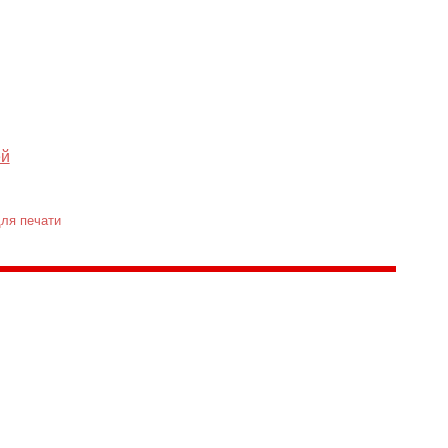
ей
ля печати