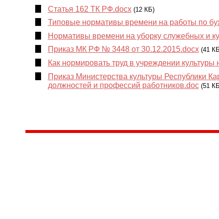
Статья 162 ТК РФ.docx
(12 КБ)
Типовые нормативы времени на работы по бух
Нормативы времени на уборку служебных и к
Приказ МК РФ № 3448 от 30.12.2015.docx
(41 КБ
Как нормировать труд в учреждении культуры 
Приказ Министерства культуры Республики Ка
должностей и профессий работников.doc
(51 КБ
Центр народного творчества и культурных инициатив
185
г. 
"Вытворяем всё
тел
самое традиционное,
e-m
культурное и
Гра
народное"
ПН-
© Конструктор сайтов
Nubex.ru