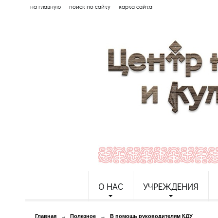
на главную
поиск по сайту
карта сайта
О НАС
УЧРЕЖДЕНИЯ
Главная
→
Полезное
→
В помощь руководителям КДУ