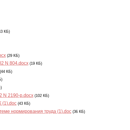
43 КБ)
ocx
(29 КБ)
2 N 804.docx
(19 КБ)
(44 КБ)
Б)
)
2 N 2190-р.docx
(102 КБ)
(1).doc
(43 КБ)
теме нормирования труда (1).doc
(36 КБ)