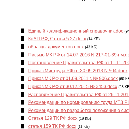
Нормирование труда
Единый квалификационный справочник.doc
(9
КоАП РФ, Статья 5.27.docx
(14 КБ)
образцы документов.docx
(43 КБ)
Письмо МК РФ от 14.07.2016 N 217-01-39-нм.d
Постановление Правительства РФ от 11.11.200
Приказ Минтруда РФ от 30.09.2013 N 504.docx
Приказ МК РФ от 01.09.2011 г. № 906.docx
(60 К
Приказ МК РФ от 30.12.2015 № 3453.docx
(25 КБ
Распоряжение Правительства РФ от 26.11.201
Рекомендации по нормированию труда МТЗ РК 
Рекомендации по разработке положения о сис
Статья 129 ТК РФ.docx
(19 КБ)
статья 159 ТК РФ.docx
(11 КБ)