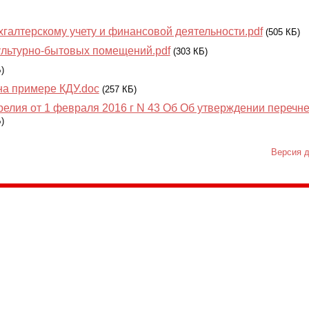
галтерскому учету и финансовой деятельности.pdf
(505 КБ)
ультурно-бытовых помещений.pdf
(303 КБ)
)
на примере КДУ.doc
(257 КБ)
релия от 1 февраля 2016 г N 43 Об Об утверждении перечн
)
Версия д
035, Россия, Республика Карелия,
Петрозаводск, пл. Ленина, 2
/факс (8142) 55–95–00
ail:
etnodomrk@yandex.ru
фик работы:
ПТ с 9.00 до 17.00