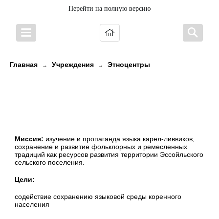
Перейти на полную версию
Главная
Учреждения
Этноцентры
→
→
МКУ «Этно-культурный центр
«КИЕЛЕН КИРЬЮ» (Эссойльское
сельское поселение)
Миссия:
изучение и пропаганда языка карел-ливвиков,
сохранение и развитие фольклорных и ремесленных
традиций как ресурсов развития территории Эссойльского
сельского поселения.
Цели:
содействие сохранению языковой среды коренного
населения