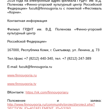
2018 года на электронный адрес филиала ГРДНТ им. В.Д.
Поленова «Финно-угорский культурный центр Российской
Федерации» fucult@finnougoria.ru с пометкой «Фестиваль
«Корни».
Контактная информация
Филиал ГРДНТ им. В.Д. Поленова «Финно-угорский
культурный центр
Российской Федерации»
167000, Республика Коми, г. Сыктывкар, ул. Ленина, д. 73
Тел./факс +7 (8212) 440-340, тел. +7 (8212) 247-389
E-mail: fucult@finnougoria.ru
www.finnougoria.ru
www.finnougoria.tv
ВКонтакте:
https://vk.com/finnougoriaru
Положение и заявка:
http://www.finnougoria.ru/community/project/project.php?
SECTION_ID=407&ELEMENT_ID=53260