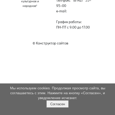
тел/факс (8142) 55–
культурное и
95–00
народное"
e-mail:
etnodomrk@yandex.ru
График работы:
ПН-ПТ с 9.00 до 17.00
© Конструктор сайтов
Nubex.ru
Мы используем cookies. Продолжая просмотр сайта, вы
соглашаетесь с этим. Нажмите на кнопку «Согласен», и
уведомление исчезнет.
Согласен