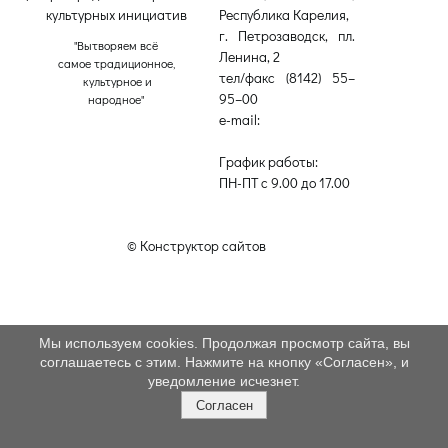
культурных инициатив
Республика Карелия,
г. Петрозаводск, пл.
"Вытворяем всё
Ленина, 2
самое традиционное,
тел/факс (8142) 55–
культурное и
95–00
народное"
e-mail:
etnodomrk@yandex.ru
График работы:
ПН-ПТ с 9.00 до 17.00
© Конструктор сайтов
Nubex.ru
Мы используем cookies. Продолжая просмотр сайта, вы
соглашаетесь с этим. Нажмите на кнопку «Согласен», и
уведомление исчезнет.
Согласен