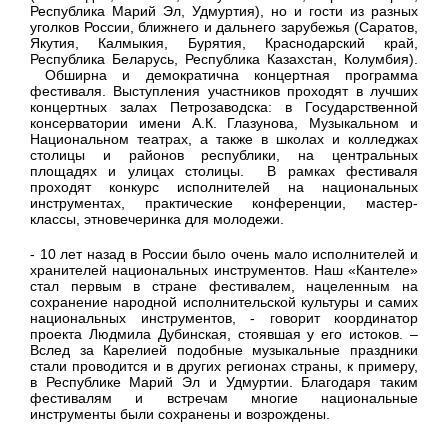
Республика Марий Эл, Удмуртия), но и гости из разных
уголков России, ближнего и дальнего зарубежья (Саратов,
Якутия, Калмыкия, Бурятия, Краснодарский край,
Республика Беларусь, Республика Казахстан, Колумбия).
Обширна и демократична концертная программа
фестиваля. Выступления участников проходят в лучших
концертных залах Петрозаводска: в Государственной
консерватории имени А.К. Глазунова, Музыкальном и
Национальном театрах, а также в школах и колледжах
столицы и районов республики, на центральных
площадях и улицах столицы. В рамках фестиваля
проходят конкурс исполнителей на национальных
инструментах, практические конференции, мастер-
классы, этновечеринка для молодежи.
- 10 лет назад в России было очень мало исполнителей и
хранителей национальных инструментов. Наш «Кантеле»
стал первым в стране фестивалем, нацеленным на
сохранение народной исполнительской культуры и самих
национальных инструментов, - говорит координатор
проекта Людмила Дубинская, стоявшая у его истоков. –
Вслед за Карелией подобные музыкальные праздники
стали проводится и в других регионах страны, к примеру,
в Республике Марий Эл и Удмуртии. Благодаря таким
фестивалям и встречам многие национальные
инструменты были сохранены и возрождены.