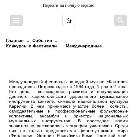
Перейти на полную версию
Главная
События
→
→
Конкурсы и Фестивали
Международные
→
Международный фестиваль
народной музыки "Кантеле"
Международный фестиваль народной музыки «Кантеле»
проводится в Петрозаводске с 1994 года, 1 раз в 2 года.
Его цель - возрождение, развитие и популяризация
древнего карело-финского деревянного музыкального
инструмента кантеле, символа национальной культуры
Карелии. В нем принимают участие более солисты,
самодеятельные и профессиональные фольклорные
коллективы, ансамбли и оркестры национальных
музыкальных инструментов. В последнее время
значительно расширилась география участников. Среди
них не только представители финно-угорского мира
(Финляндия, Эстония, Республика Коми, Пермский край,