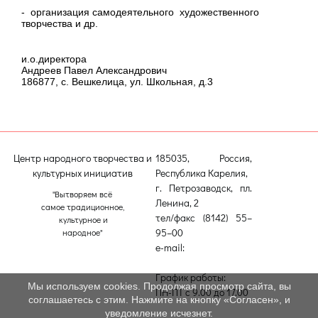
- организация самодеятельного художественного
творчества и др.
и.о.директора
Андреев Павел Александрович
186877, с. Вешкелица, ул. Школьная, д.3
Центр народного творчества и
185035, Россия,
культурных инициатив
Республика Карелия,
г. Петрозаводск, пл.
"Вытворяем всё
Ленина, 2
самое традиционное,
тел/факс (8142) 55–
культурное и
95–00
народное"
e-mail:
etnodomrk@yandex.ru
График работы:
Мы используем cookies. Продолжая просмотр сайта, вы
ПН-ПТ с 9.00 до 17.00
соглашаетесь с этим. Нажмите на кнопку «Согласен», и
уведомление исчезнет.