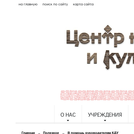
на главную
поиск по сайту
карта сайта
О НАС
УЧРЕЖДЕНИЯ
Главная
→
Полезное
→
В помощь руководителям КДУ