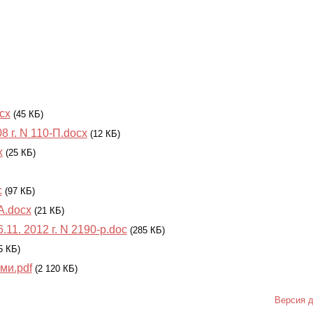
cx
(45 КБ)
 г. N 110-П.docx
(12 КБ)
x
(25 КБ)
c
(97 КБ)
.docx
(21 КБ)
 2012 г. N 2190-р.doc
(285 КБ)
5 КБ)
ми.pdf
(2 120 КБ)
Версия д