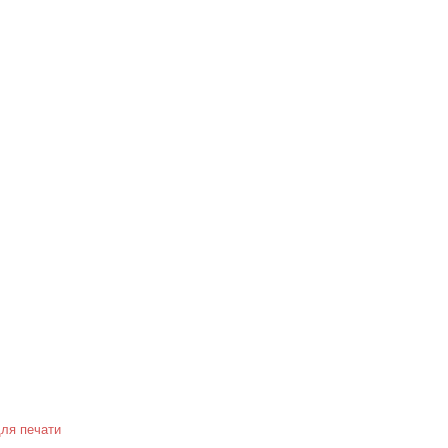
Версия для
слабовидящих
ля печати