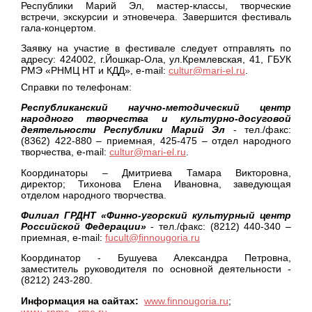
Республики Марий Эл, мастер-классы, творческие
встречи, экскурсии и этновечера. Завершится фестиваль
гала-концертом.
Заявку на участие в фестивале следует отправлять по
адресу: 424002, г.Йошкар-Ола, ул.Кремлевская, 41, ГБУК
РМЭ «РНМЦ НТ и КДД», е-mail:
cultur@mari-el.ru
.
Справки по телефонам:
Республиканский научно-методический центр
народного творчества и культурно-досуговой
деятельности Республики Марий Эл
-
тел./факс:
(8362) 422-880 – приемная, 425-475 – отдел народного
творчества, е-mail:
cultur@mari-el.ru
.
Координаторы – Дмитриева Тамара Викторовна,
директор; Тихонова Елена Ивановна, заведующая
отделом народного творчества.
Филиал ГРДНТ «Финно-угорский культурный центр
Российской Федерации»
- тел./факс: (8212) 440-340 –
приемная, е-mail:
fucult@finnougoria.ru
Координатор - Бушуева Александра Петровна,
заместитель руководителя по основной деятельности -
(8212) 243-280.
Информация на сайтах:
www.finnougoria.ru
;
www
.
rnmc
-
rme
.
ru