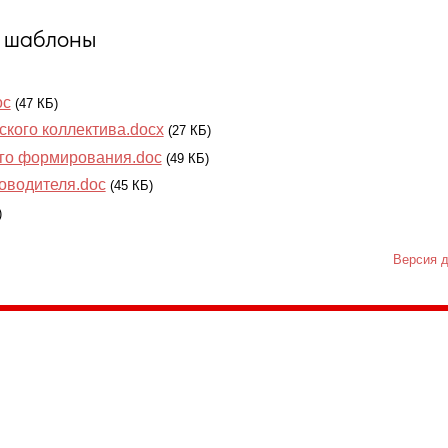
, шаблоны
oc
(47 КБ)
ского коллектива.docx
(27 КБ)
ого формирования.doc
(49 КБ)
оводителя.doc
(45 КБ)
)
Версия д
035, Россия, Республика Карелия,
Петрозаводск, пл. Ленина, 2
/факс (8142) 55–95–00
ail:
etnodomrk@yandex.ru
фик работы:
ПТ с 9.00 до 17.00