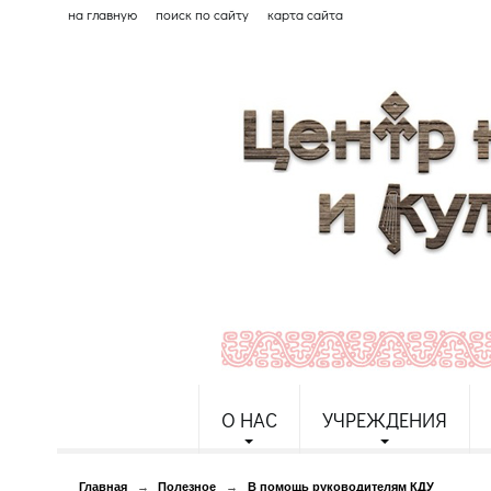
на главную
поиск по сайту
карта сайта
О НАС
УЧРЕЖДЕНИЯ
Главная
→
Полезное
→
В помощь руководителям КДУ