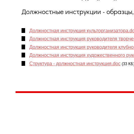
Должностные инструкции - образцы
Должностная инструкция культорганизатора.d
Должностная инструкция руководителя творче
Должностная инструкция руководителя клубн
Должностная инструкция художественного рук
Структура - должностная инструкция.doc
(33 КБ
Центр народного творчества и культурных инициатив
185
г. 
"Вытворяем всё
тел
самое традиционное,
e-m
культурное и
Гра
народное"
ПН-