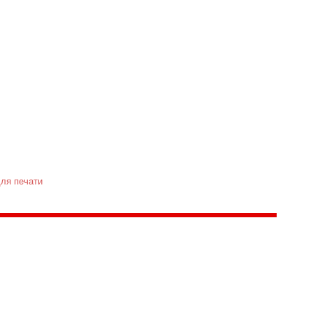
Версия для
слабовидящих
ля печати