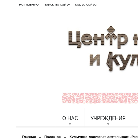
на главную
поиск по сайту
карта сайта
О НАС
УЧРЕЖДЕНИЯ
Главная
→
Полезное
→
Культурно-досуговая деятельность Ре