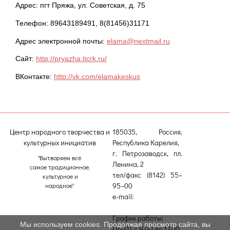
Адрес: пгт Пряжа, ул. Советская, д. 75
Телефон: 89643189491, 8(81456)31171
Адрес электронной почты:
elama@nextmail.ru
Сайт:
http://pryazha.ticrk.ru/
ВКонтакте:
http://vk.com/elamakeskus
Центр народного творчества и
185035, Россия,
культурных инициатив
Республика Карелия,
г. Петрозаводск, пл.
"Вытворяем всё
Ленина, 2
самое традиционное,
тел/факс (8142) 55–
культурное и
95–00
народное"
e-mail:
etnodomrk@yandex.ru
График работы:
Мы используем cookies. Продолжая просмотр сайта, вы
ПН-ПТ с 9.00 до 17.00