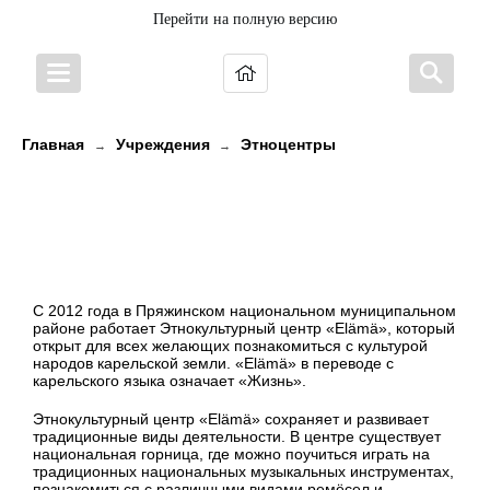
Перейти на полную версию
Главная
Учреждения
Этноцентры
→
→
МКУ «Этнокультурный центр
Пряжинского национального
муниципального района «Elämä»
С 2012 года в Пряжинском национальном муниципальном
районе работает Этнокультурный центр «Elämä», который
открыт для всех желающих познакомиться с культурой
народов карельской земли. «Elämä» в переводе с
карельского языка означает «Жизнь».
Этнокультурный центр «Elämä» сохраняет и развивает
традиционные виды деятельности. В центре существует
национальная горница, где можно поучиться играть на
традиционных национальных музыкальных инструментах,
познакомиться с различными видами ремёсел и