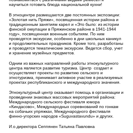
научиться готовить блюда национальной кухни!
В этноцентре размещаются две постоянных экспозиции:
«Золотая нить Пряжи», посвященная истории района и
традиционным занятиям карел и «Это было: из истории
финской оккупации в Пряжинском районе в 1941-1944
году», посвященная военным событиям. По ним
проводятся экскурсии, особенно в дни школьных каникул
и продолжительных праздников. Кроме того, разработаны
и проводятся тематические экскурсии. Ведется сбор, учет
и хранение музейных предметов.
Одним из важных направлений работы этнокультурного
центра является развитие туризма. Центр создает и
осуществляет проекты по развитию сельского и
этнотуризма, принимает активное участие в реализуемых
проектах республиканского и международного значения.
Этнокультурный центр оказывает помощь в организации и
проведении знаковых массовых мероприятий района:
Международного сельского фестиваля юмора
«Киндасово», Международных соревнований по гонкам
на собачьих упряжках, Международного фестиваля
финно-угорских народов «Suguvastavundu» и других.
И.о.директора Сеппянен Татьяна Павловна