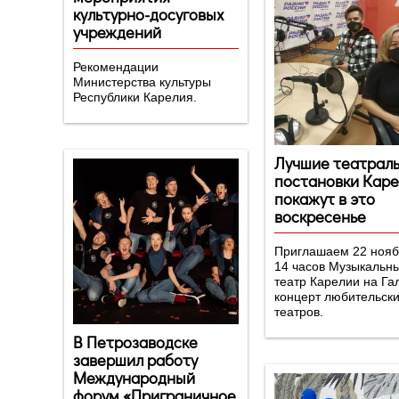
культурно-досуговых
учреждений
Рекомендации
Министерства культуры
Республики Карелия.
Лучшие театрал
постановки Кар
покажут в это
воскресенье
Приглашаем 22 нояб
14 часов Музыкальн
театр Карелии на Га
концерт любительск
театров.
В Петрозаводске
завершил работу
Международный
форум «Приграничное