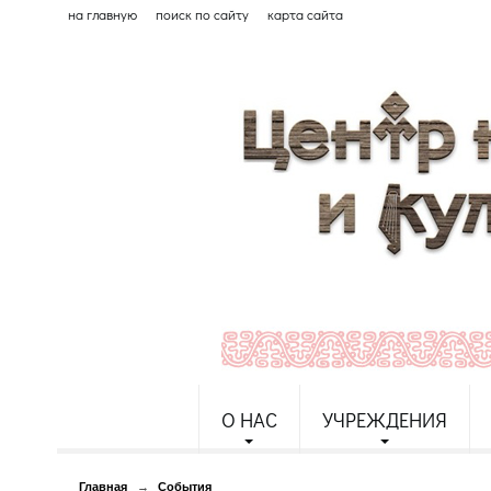
на главную
поиск по сайту
карта сайта
О НАС
УЧРЕЖДЕНИЯ
Главная
→
События