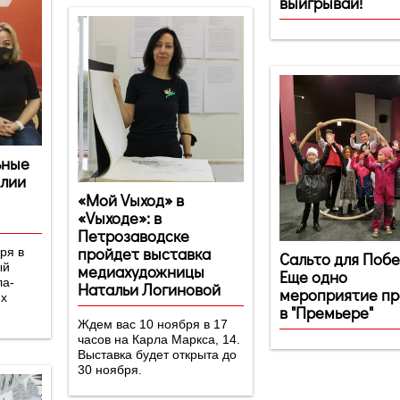
выигрывай!
ьные
елии
«Мой Vыход» в
«Vыходе»: в
Петрозаводске
пройдет выставка
ря в
Сальто для Побе
ый
медиахудожницы
Еще одно
ла-
Натальи Логиновой
мероприятие п
их
в "Премьере"
Ждем вас 10 ноября в 17
часов на Карла Маркса, 14.
Выставка будет открыта до
30 ноября.