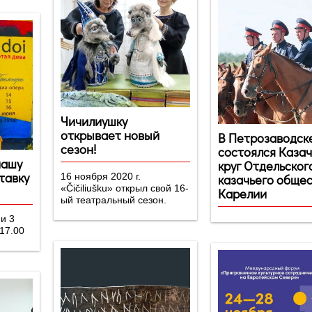
Чичилиушку
открывает новый
В Петрозаводск
сезон!
состоялся Каза
нашу
круг Отдельског
тавку
16 ноября 2020 г.
казачьего обще
«Čičiliušku» открыл свой 16-
Карелии
ый театральный сезон.
 3
 17.00