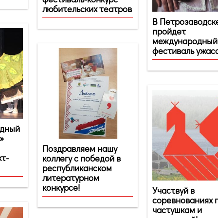
любительских театров
В Петрозаводск
пройдет
международный
фестиваль ужасо
одный
u»
Поздравляем нашу
кт-
коллегу с победой в
республиканском
литературном
конкурсе!
Участвуй в
соревнованиях 
частушкам и