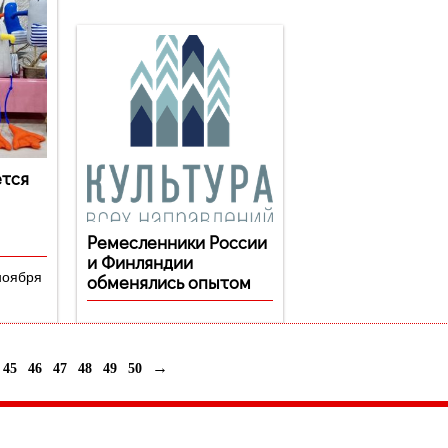
ется
Ремесленники России
и Финляндии
ноября
обменялись опытом
→
45
46
47
48
49
50
035, Россия, Республика Карелия,