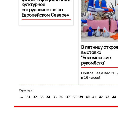
культурное
сотрудничество на
Европейском Севере»
В пятницу откро
выставка
"Беломорские
рукомёсла"
Приглашаем вас 20 
в 16 часов!
Страницы:
←
31
32
33
34
35
36
37
38
39
40
41
42
43
44
Центр народного творчества и культурных инициатив
185