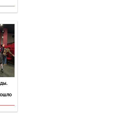
ды.
рошло