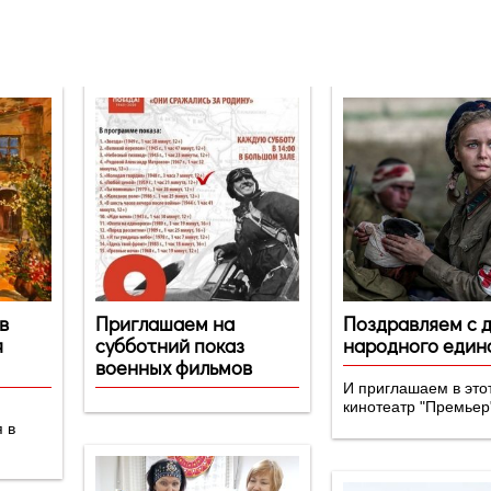
в
Приглашаем на
Поздравляем с 
я
субботний показ
народного един
военных фильмов
И приглашаем в этот
кинотеатр "Премьер
я в