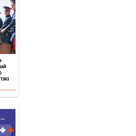
е
чий
о
ства