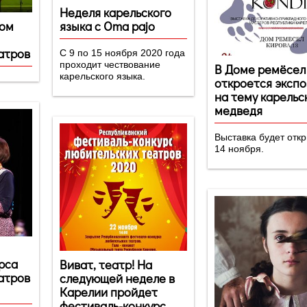
Неделя карельского
ком
языка с Oma pajo
атров
C 9 по 15 ноября 2020 года
проходит чествование
В Доме ремёсел
карельского языка.
откроется эксп
на тему карельс
медведя
Выставка будет отк
14 ноября.
рса
Виват, театр! На
атров
следующей неделе в
Карелии пройдет
фестиваль-конкурс