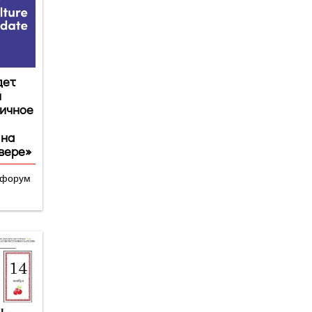
дет
й
ичное
 на
вере»