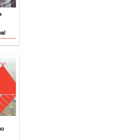
е
в!
по