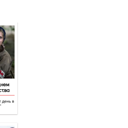
Версия для
слабовидящих
днем
ства
 день в
"