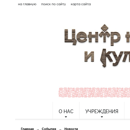
на главную
поиск по сайту
карта сайта
О НАС
УЧРЕЖДЕНИЯ
Главная
→
События
→
Новости