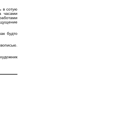
ь в сотую
а часами
 работами
 ощущение
ак будто
вописью.
 художник