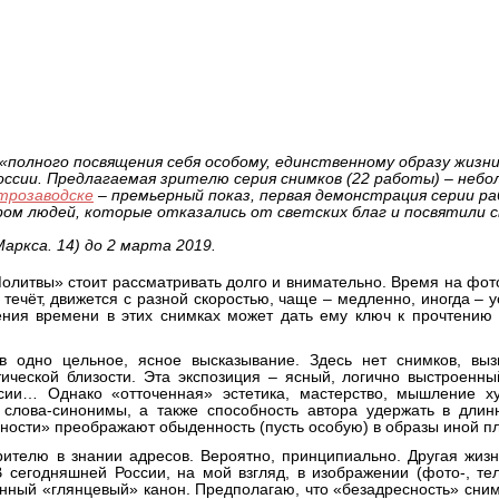
е откроется выставка фотограф
ра
«полного посвящения себя особому, единственному образу жизни
оссии. Предлагаемая зрителю серия снимков (22 работы) – небо
трозаводске
– премьерный показ, первая демонстрация серии ра
ром людей, которые отказались от светских благ и посвятили 
Маркса. 14) до 2 марта 2019.
олитвы» стоит рассматривать долго и внимательно. Время на фо
о течёт, движется с разной скоростью, чаще – медленно, иногда – у
ния времени в этих снимках может дать ему ключ к прочтению 
в одно цельное, ясное высказывание. Здесь нет снимков, вы
ческой близости. Эта экспозиция – ясный, логично выстроенны
ии… Однако «отточенная» эстетика, мастерство, мышление ху
слова-синонимы, а также способность автора удержать в длин
ности» преображают обыденность (пусть особую) в образы иной п
рителю в знании адресов. Вероятно, принципиально. Другая жизн
 сегодняшней России, на мой взгляд, в изображении (фото-, тел
нный «глянцевый» канон. Предполагаю, что «безадресность» сним