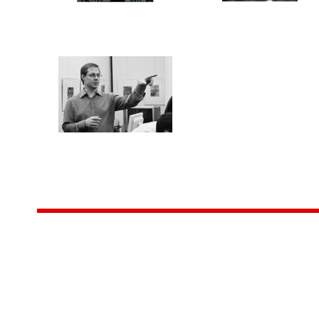
Центр народного творчества и культурных инициатив
185
г. 
"Вытворяем всё
тел
самое традиционное,
e-m
культурное и
Гра
народное"
ПН-