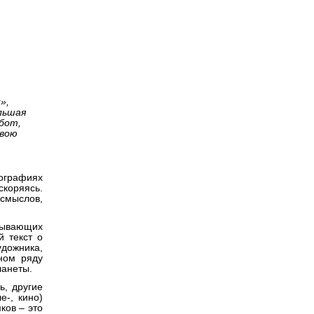
Версия для
а из
слабовидящих
»,
льшая
бот,
свою
тографиях
скоряясь.
смыслов,
зывающих
й текст о
дожника,
ном ряду
ланеты.
ь, другие
е-, кино)
ков – это