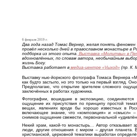
7 февраля в Петрозаводск
Нью-Йорка Томаса Верне
6 февраля 2019 г.
Два года назад Томас Вернер, желая понять феномен 
провёл несколько дней в православном монастыре в Р
подборка из этого опыта.
Выставка «Молитвы» в Пе
вдохновлённых, по словам автора, необычайным выбо
жизнь Богу.
Выставка работает в
медиа-центре «Vыход»
(пр. К. 
Выставку нью-йоркского фотографа Томаса Вернера «М
как будто застыло, но это только на первый взгляд. Он
Предполагаю, что открытие зрителем сложного ощуще
заключённых в работах художника.
Фотографии, вошедшие в экспозицию, соединяются 
ощущение их присутствия по принципу простой темати
вещах, явлениях вроде бы хорошо известных в Росс
включающее знание, что «композиция» и «смысл» – 
снимков ощущение свежести, первоначальной «удивлён
Некий храм, какой-то монастырь… Автор отказывает з
люди, другие отношения с миром – другая планета. В
христианской, церковной тематики выработан определё