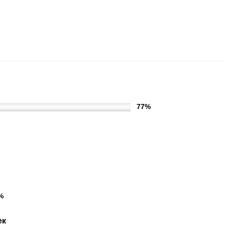
целом условиями оказания услу
казания услуг в учреждении?
77%
%
ек