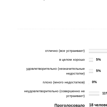
9. Удовлетворены ли Вы в 
учреждении?
9. Удовлетворены ли Вы в целом условиями о
отлично (все устраивает)
5%
в целом хорошо
удовлетворительно (незначительные
5%
недостатки)
0%
плохо (много недостатков)
неудовлетворительно (совершенно не
11
устраивает)
18 челов
Проголосовало