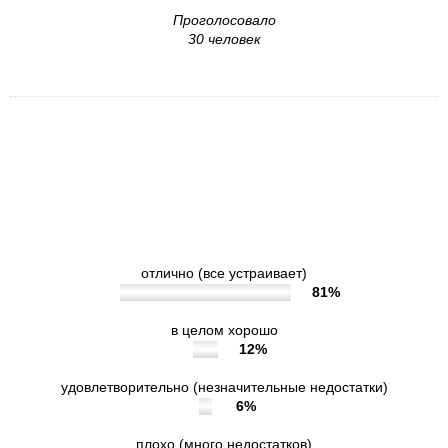
Проголосовало
30 человек
5. Удовлетворены ли Вы
доброжелательностью, вежливостью
работников организации, обеспечивающих
непосредственное оказание услуги при
обращении в учреждение?
отлично (все устраивает)
81%
в целом хорошо
12%
удовлетворительно (незначительные недостатки)
6%
плохо (много недостатков)