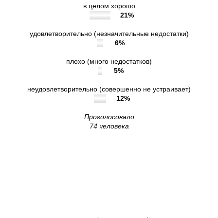
в целом хорошо
21%
удовлетворительно (незначительные недостатки)
6%
плохо (много недостатков)
5%
неудовлетворительно (совершенно не устраивает)
12%
Проголосовало
74 человека
2. Удовлетворены ли Вы комфортностью
условий предоставления услуг в
учреждении?