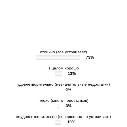
работников организации, обеспечивающих
первичный контакт и информирование
получателя услуги (работники справочной
службы, гардеробщики, кассиры и прочее)
при непосредственном обращении в
учреждение?
отлично (все устраивает)
73%
в целом хорошо
13%
удовлетворительно (незначительные недостатки)
0%
плохо (много недостатков)
3%
неудовлетворительно (совершенно не устраивает)
10%