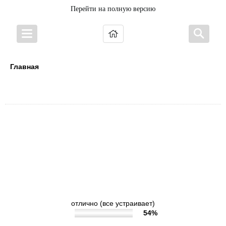
Перейти на полную версию
Главная
Анкетирование
1. Удовлетворены ли Вы открытостью,
полнотой и доступностью информации о
деятельности организации, размещенной на
информационных стендах, на сайте в
информационно-телекоммуникационной сети
Интернет?
отлично (все устраивает)
54%