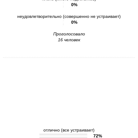
0%
неудовлетворительно (совершенно не устраивает)
0%
Проголосовало
16 человек
6. Удовлетворены ли Вы
доброжелательностью, вежливостью
работников учреждения при дистанционном
взаимодействии (по телефону, электронной
почте, с помощью электронных сервисов
(электронные обращения, записи на
получение услуги, консультации по услугам
и пр.)?
отлично (все устраивает)
72%