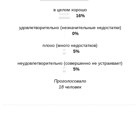
в целом хорошо
16%
удовлетворительно (незначительные недостатки)
0%
плохо (много недостатков)
5%
неудовлетворительно (совершенно не устраивает)
5%
Проголосовало
18 человек
7. Готовы ли Вы рекомендовать учреждение
родственникам и знакомым (могли бы его
рекомендовать, если бы была возможность
выбора организации)?