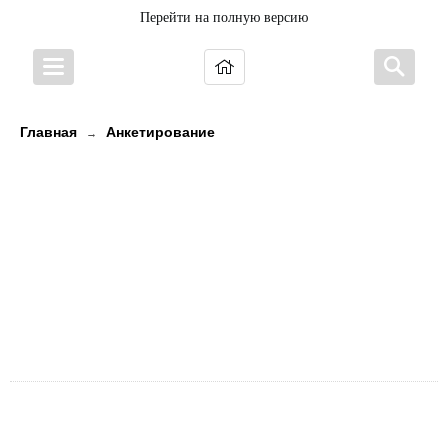
Перейти на полную версию
Главная
Анкетирование
→
7. Готовы ли Вы рекомендовать
учреждение родственникам и
знакомым (могли бы его
рекомендовать, если бы была
возможность выбора
организации)?
7. Готовы ли Вы рекомендовать учреждение
родственникам и знакомым (могли бы его