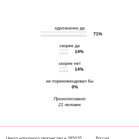
рекомендовать, если бы была возможность
выбора организации)?
однозначно да
71%
скорее да
14%
скорее нет
14%
не порекомендовал бы
0%
Проголосовало
21 человек
Центр народного творчества и
185035, Россия,