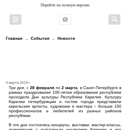
Перейти на полную версию
Главная
События
Новости
→
→
100-летие Республики Карелия. В
северной столице прошли Дни
культуры Карелии
4 марта 2019 г.
Три дня, с
28 февраля
по
2 марта
, в Санкт-Петербурге в
рамках празднования 100-летия образования республики
проходили Дни культуры Республики Карелия. Культуру
Карелии петербуржцам и гостям города представили
карельские артисты, художники и мастера – больше 150
профессионалов и любителей из разных районов
республики.
В эти дни состоялись концерты, выставки, мастер-классы,
знакомящие с культурным наследием Карелии и его