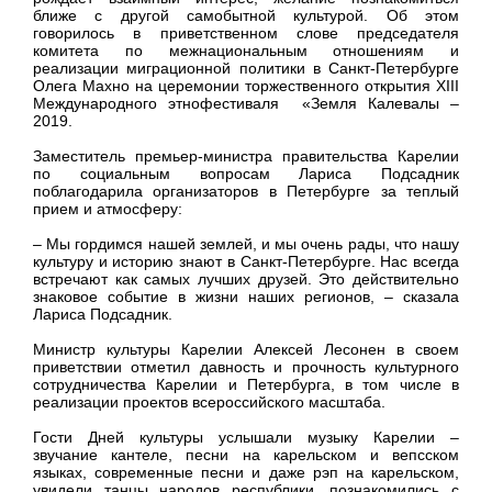
ближе с другой самобытной культурой. Об этом
говорилось в приветственном слове председателя
комитета по межнациональным отношениям и
реализации миграционной политики в Санкт-Петербурге
Олега Махно на церемонии торжественного открытия XIII
Международного этнофестиваля «Земля Калевалы –
2019.
Заместитель премьер-министра правительства Карелии
по социальным вопросам Лариса Подсадник
поблагодарила организаторов в Петербурге за теплый
прием и атмосферу:
– Мы гордимся нашей землей, и мы очень рады, что нашу
культуру и историю знают в Санкт-Петербурге. Нас всегда
встречают как самых лучших друзей. Это действительно
знаковое событие в жизни наших регионов, – сказала
Лариса Подсадник.
Министр культуры Карелии Алексей Лесонен в своем
приветствии отметил давность и прочность культурного
сотрудничества Карелии и Петербурга, в том числе в
реализации проектов всероссийского масштаба.
Гости Дней культуры услышали музыку Карелии –
звучание кантеле, песни на карельском и вепсском
языках, современные песни и даже рэп на карельском,
увидели танцы народов республики, познакомились с