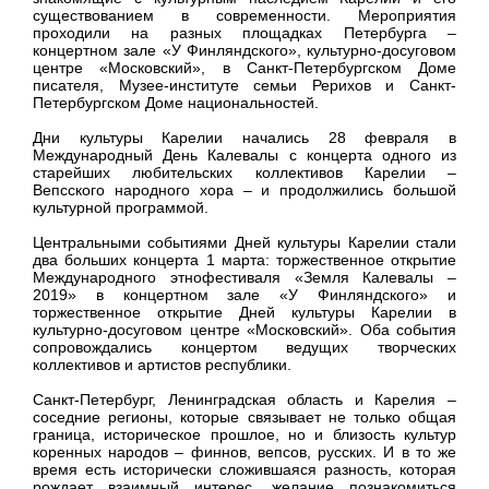
существованием в современности. Мероприятия
проходили на разных площадках Петербурга –
концертном зале «У Финляндского», культурно-досуговом
центре «Московский», в Санкт-Петербургском Доме
писателя, Музее-институте семьи Рерихов и Санкт-
Петербургском Доме национальностей.
Дни культуры Карелии начались 28 февраля в
Международный День Калевалы с концерта одного из
старейших любительских коллективов Карелии –
Вепсского народного хора – и продолжились большой
культурной программой.
Центральными событиями Дней культуры Карелии стали
два больших концерта 1 марта: торжественное открытие
Международного этнофестиваля «Земля Калевалы –
2019» в концертном зале «У Финляндского» и
торжественное открытие Дней культуры Карелии в
культурно-досуговом центре «Московский». Оба события
сопровождались концертом ведущих творческих
коллективов и артистов республики.
Санкт-Петербург, Ленинградская область и Карелия –
соседние регионы, которые связывает не только общая
граница, историческое прошлое, но и близость культур
коренных народов – финнов, вепсов, русских. И в то же
время есть исторически сложившаяся разность, которая
рождает взаимный интерес, желание познакомиться