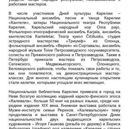
работами мастеров.
В числе участников Дней культуры Карелии –
Национальный ансамбль песни и танца Карелии
«Кантеле», актеры Национального театра Республики
Карелия, Карельский народный хор Oma pajo,
Фольклорно-этнографический ансамбль Karjala, ансамбль
кантелистов Kanteletar, Театр кукол Čičiliusku, студия
эстрадного мастерства «Триумф» из Олонца,
фольклорный ансамбль «Верея» из Сортавалы, ансамбль
народной музыки Toive Петрозаводского госуниверситета,
солисты из Пряжинского района и Петрозаводска. Также в
Петербург приехали мастера из Петрозаводска,
Сегежского, Медвежьегорского, Олонецкого,
Беломорского районов, чтобы показать свои работы и то,
как они появляются, на демонстрационных мастер-
классах. Для многих настоящим кулинарным открытием
стали калитки, которыми угощали всех желающих.
Национальная библиотека Карелии привезла в город на
Неве богатую коллекцию изданий карело-финского эпоса
«Калевала», больше 50 книг на разных языках, среди них
редкие издания XIX века. Книжная выставка работала в
Музее-институте семьи Рерихов. «Калевальскую» тему
продолжила и выставка в Санкт-Петербургском Доме
национальностей двух выдающихся карельских
художников – Игоря Гашкова (резьба по дереву) и Бориса
Акбулатова (графика) под названием «Карелия – страна