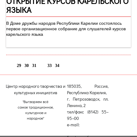
ОТКРЫТИЕ КУРСОВ КАРЕЛЬСКОГО
ЯЗЫКА
В Доме дружбы народов Республики Карелии состоялось
первое организационное собрание для слушателей курсов
карельского языка
29
30
31
32
33
34
Центр народного творчества и
185035, Россия,
культурных инициатив
Республика Карелия,
г. Петрозаводск, пл.
"Вытворяем всё
Ленина, 2
самое традиционное,
тел/факс (8142) 55–
культурное и
95–00
народное"
e-mail:
etnodomrk@yandex.ru