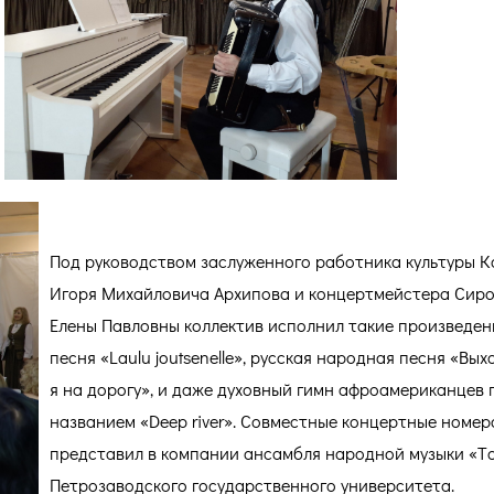
Под руководством заслуженного работника культуры 
Игоря Михайловича Архипова и концертмейстера Сир
Елены Павловны коллектив исполнил такие произведени
песня «Laulu joutsenelle», русская народная песня «Вы
я на дорогу», и даже духовный гимн афроамериканцев 
названием «Deep river». Совместные концертные номер
представил в компании ансамбля народной музыки «Тo
Петрозаводского государственного университета.