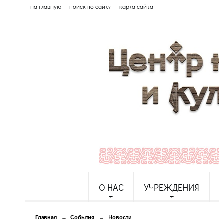
на главную
поиск по сайту
карта сайта
О НАС
УЧРЕЖДЕНИЯ
Главная
→
События
→
Новости