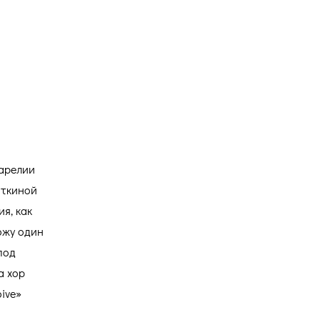
Карелии
откиной
я, как
хожу один
под
а хор
ive»