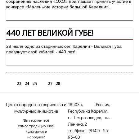
сохранению наследия «ЭХО» приглашает принять участие в
конкурсе «Маленькие истории большой Карелии».
440 ЛЕТ ВЕЛИКОЙ ГУБЕ!
29 июля одно из старинных сел Карелии - Великая Губа
празднует свой юбилей - 440 лет!
23
24
25
26
27
28
Центр народного творчества и
185035, Россия,
культурных инициатив
Республика Карелия,
г. Петрозаводск, пл.
"Вытворяем всё
Ленина, 2
самое традиционное,
тел/факс (8142) 55–
культурное и
95–00
народное"