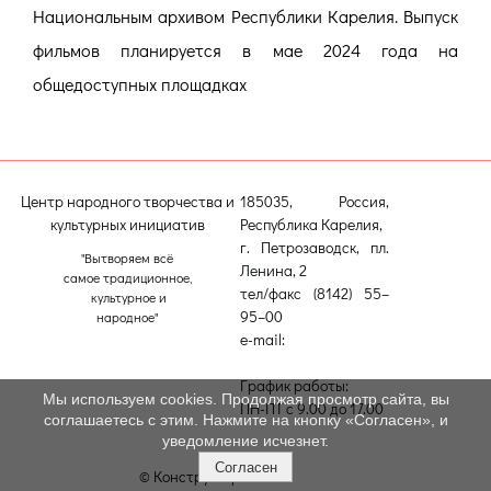
Национальным архивом Республики Карелия. Выпуск
фильмов планируется в мае 2024 года на
общедоступных площадках
Центр народного творчества и
185035, Россия,
культурных инициатив
Республика Карелия,
г. Петрозаводск, пл.
"Вытворяем всё
Ленина, 2
самое традиционное,
тел/факс (8142) 55–
культурное и
95–00
народное"
e-mail:
etnodomrk@yandex.ru
График работы:
Мы используем cookies. Продолжая просмотр сайта, вы
ПН-ПТ с 9.00 до 17.00
соглашаетесь с этим. Нажмите на кнопку «Согласен», и
уведомление исчезнет.
Согласен
© Конструктор сайтов
Nubex.ru