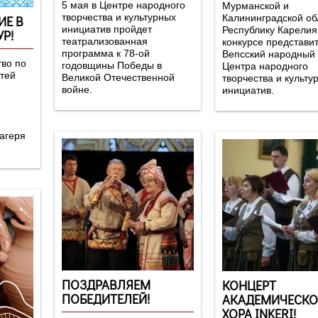
5 мая в Центре народного
Мурманской и
творчества и культурных
Калининградской об
ИЕ В
инициатив пройдет
Республику Карелия
Р!
театрализованная
конкурсе представи
программа к 78-ой
Вепсский народный
тво по
годовщины Победы в
Центра народного
тей
Великой Отечественной
творчества и культу
войне.
инициатив.
агеря
ПОЗДРАВЛЯЕМ
КОНЦЕРТ
ПОБЕДИТЕЛЕЙ!
АКАДЕМИЧЕСКО
ХОРА INKERI!