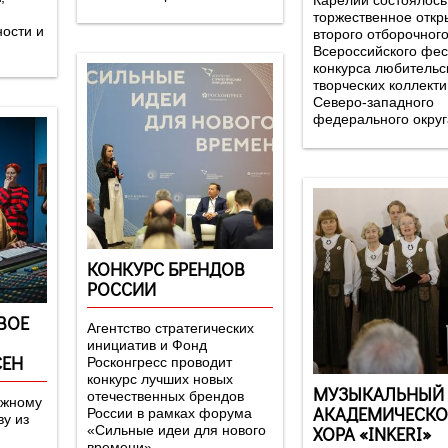
Карелии состоялось
торжественное откр
ности и
второго отборочного
Всероссийского фес
конкурса любительс
творческих коллекти
Северо-западного
федерального округ
КОНКУРС БРЕНДОВ
РОССИИ
ВОЕ
Агентство стратегических
инициатив и Фонд
СЕН
Росконгресс проводит
конкурс лучших новых
МУЗЫКАЛЬНЫЙ 
отечественных брендов
ежному
АКАДЕМИЧЕСКО
России в рамках форума
ву из
ХОРА «INKERI»
«Сильные идеи для нового
времени».