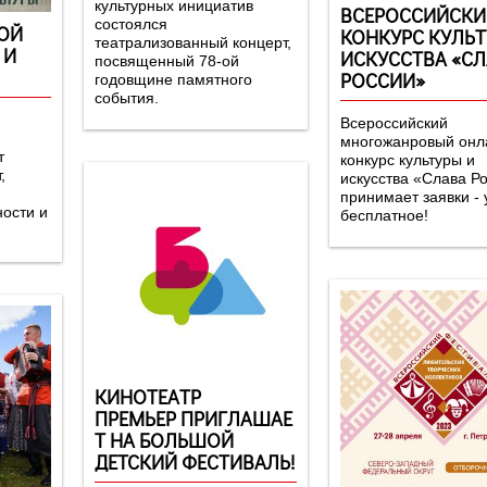
культурных инициатив
ВСЕРОССИЙСКИ
состоялся
ОЙ
КОНКУРС КУЛЬТ
театрализованный концерт,
 И
ИСКУССТВА «С
посвященный 78-ой
РОССИИ»
годовщине памятного
события.
Всероссийский
многожанровый онл
т
конкурс культуры и
,
искусства «Слава Р
принимает заявки - 
ности и
бесплатное!
КИНОТЕАТР
ПРЕМЬЕР ПРИГЛАШАЕ
Т НА БОЛЬШОЙ
ДЕТСКИЙ ФЕСТИВАЛЬ!