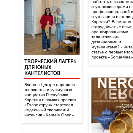
работать с известны
звукорежиссерами н
профессиональной с
звукозаписи в столи
Карелии? Возможно 
сотрудничать с опы
аранжировщиками,
талантливыми
дизайнерами и
музыкантами? - Чита
статье о первых итог
проекта «SoituaMaa»
ТВОРЧЕСКИЙ ЛАГЕРЬ
ДЛЯ ЮНЫХ
КАНТЕЛИСТОВ
Вчера в Центре народного
творчества и культурных
инициатив Республики
Карелия в рамках проекта
«Голос струн» стартовал
недельный творческий
интенсив «Kantele Open».