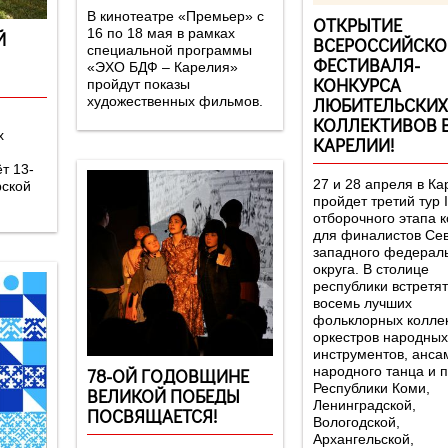
В кинотеатре «Премьер» с
ОТКРЫТИЕ
16 по 18 мая в рамках
Й
ВСЕРОССИЙСКО
специальной программы
ФЕСТИВАЛЯ-
«ЭХО БДФ – Карелия»
КОНКУРСА
пройдут показы
ЛЮБИТЕЛЬСКИХ
художественных фильмов.
КОЛЛЕКТИВОВ 
х
КАРЕЛИИ!
т 13-
27 и 28 апреля в К
рской
пройдет третий тур I
отборочного этапа к
для финалистов Се
западного федерал
округа. В столице
республики встретя
восемь лучших
фольклорных коллек
оркестров народных
инструментов, анса
народного танца и п
78-ОЙ ГОДОВЩИНЕ
Республики Коми,
ВЕЛИКОЙ ПОБЕДЫ
Ленинградской,
ПОСВЯЩАЕТСЯ!
Вологодской,
Архангельской,