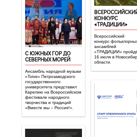
ВСЕРОССИЙСКИ
КОНКУРС
«ТРАДИЦИИ»
Всероссийский
конкурс фольклорны
ансамблей
«ТРАДИЦИИ» пройдё
С ЮЖНЫХ ГОР ДО
16 июля в Новосиби
СЕВЕРНЫХ МОРЕЙ
области.
Ансамбль народной музыки
«Toive» Петрозаводского
государственного
университета представил
Карелию на Всероссийском
фестивале народного
творчества и традиций
«Вместе мы – Россия!».