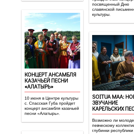
посвященный Дню
славянской письмен
культуры.
КОНЦЕРТ АНСАМБЛЯ
КАЗАЧЬЕЙ ПЕСНИ
«АЛАТЫРЬ»
SOITUA MAA: НО
10 июня в Центре культуры
ЗВУЧАНИЕ
с. Спасская Губа пройдет
КАРЕЛЬСКИХ ПЕ
концерт ансамбля казачьей
песни «Алатырь».
Возможно ли молод
певческому коллекти
глубинки республики