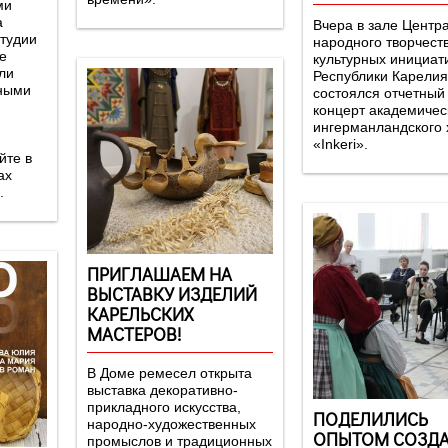
ми
а
Вчера в зале Центр
тудии
народного творчест
це
культурных инициат
ли
Республики Карелия
тными
состоялся отчетный
концерт академичес
ингерманландского 
«Inkeri».
йте в
ах
.
ПРИГЛАШАЕМ НА
ВЫСТАВКУ ИЗДЕЛИЙ
КАРЕЛЬСКИХ
МАСТЕРОВ!
В Доме ремесел открыта
выставка декоративно-
прикладного искусства,
ПОДЕЛИЛИСЬ
народно-художественных
ОПЫТОМ СОЗД
промыслов и традиционных