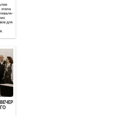
ытие
 этапа
тиваля-
ких
вов для
а.
ВЕЧЕР
ГО