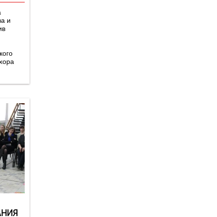
а
ва и
ив
кого
хора
АНИЯ