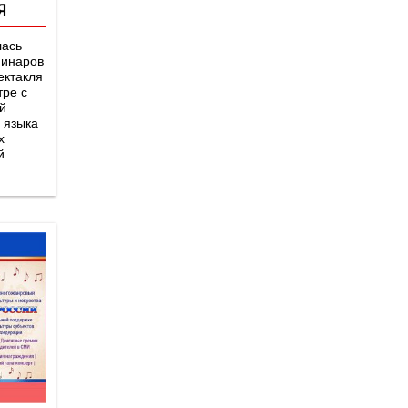
Я
лась
минаров
ектакля
тре с
й
 языка
х
й