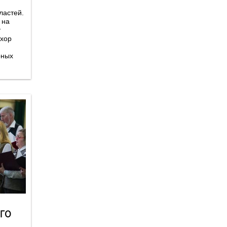
ластей.
 на
т
 хор
рных
ГО