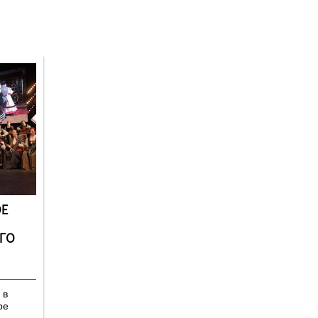
Версия для
слабовидящих
Е
ГО
 в
ре