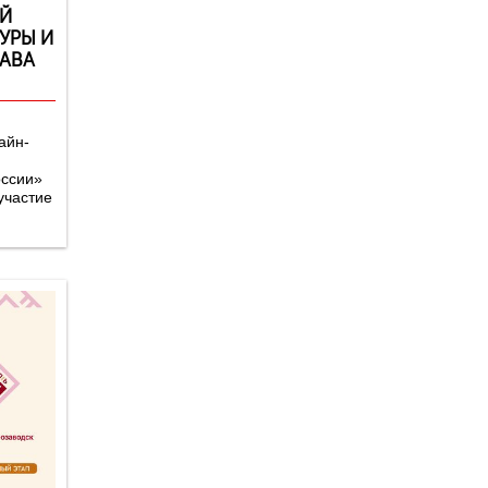
Й
УРЫ И
ЛАВА
айн-
оссии»
участие