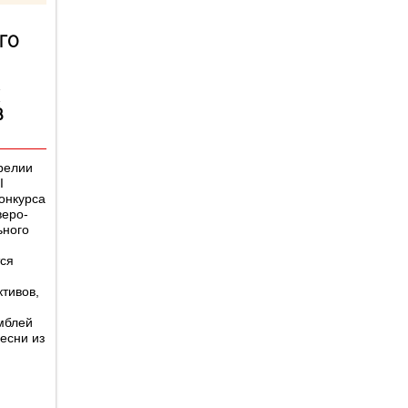
ГО
В
арелии
I
онкурса
веро-
ьного
тся
тивов,
мблей
есни из