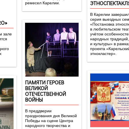
ЭТНОСПЕКТАКЛ
ремесел Карелии.
В Карелии заверши
серия выездных се
RO»
«Постановка этносп
в любительском теа
м зале
учётом особенносте
ится
народных традиций,
и культуры» в рамка
дного
проекта «Карельски
х
этнокластер».
ПАМЯТИ ГЕРОЕВ
ВЕЛИКОЙ
ОТЕЧЕСТВЕННОЙ
ВОЙНЫ
В преддверии
празднования дня Великой
Победы на сцене Центра
народного творчества и