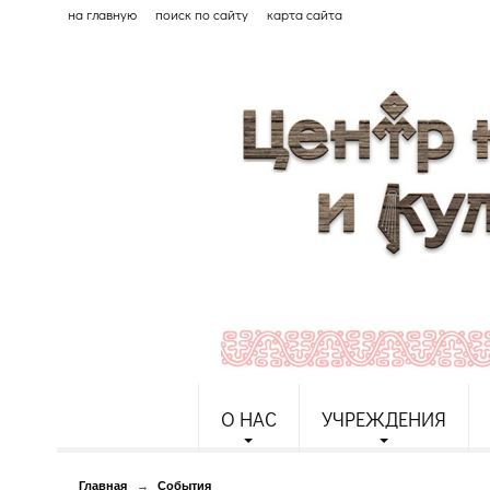
на главную
поиск по сайту
карта сайта
О НАС
УЧРЕЖДЕНИЯ
Главная
→
События