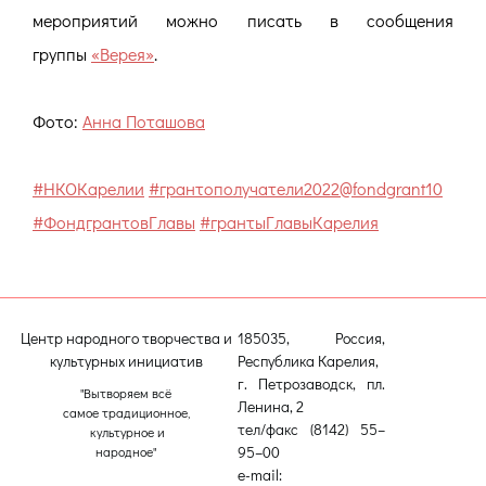
мероприятий можно писать в сообщения
группы
«Верея»
.
Фото:
Анна Поташова
#НКОКарелии
#грантополучатели2022@fondgrant10
#ФондгрантовГлавы
#грантыГлавыКарелия
Центр народного творчества и
185035, Россия,
культурных инициатив
Республика Карелия,
г. Петрозаводск, пл.
"Вытворяем всё
Ленина, 2
самое традиционное,
тел/факс (8142) 55–
культурное и
95–00
народное"
e-mail: