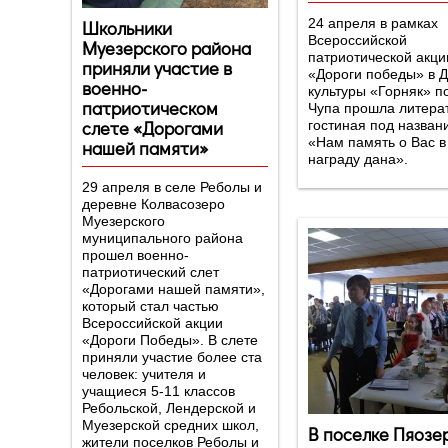
Школьники
24 апреля в рамках
Всероссийской
Муезерского района
патриотической акци
приняли участие в
«Дороги победы» в 
военно-
культуры «Горняк» п
патриотическом
Чупа прошла литера
слете «Дорогами
гостиная под назван
«Нам память о Вас в
нашей памяти»
награду дана».
29 апреля в селе Реболы и
деревне Колвасозеро
Муезерского
муниципального района
прошел военно-
патриотический слет
«Дорогами нашей памяти»,
который стал частью
Всероссийской акции
«Дороги Победы». В слете
приняли участие более ста
человек: учителя и
учащиеся 5-11 классов
Ребольской, Лендерской и
Муезерской средних школ,
В поселке Пяозе
жители поселков Реболы и