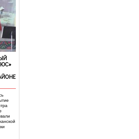
ЫЙ
ЛЮС»
АЙОНЕ
сь
ытие
нтра
е
овали
канской
ки