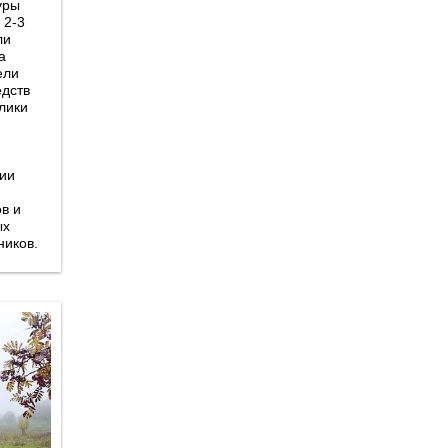
уры
 2-3
ли
а
ели
едств
лики
ии
в и
ых
ников.