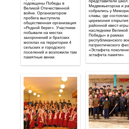
представители школ
годовщины Победы в
Медвежьегорска и р
Великой Отечественной
собрались у Мемори
войне. Организатором
славы, где состоялас
пробега выступила
церемония открытия
общественная организация
районной квест-игры
«Родной берег». Участники
наследники Великой
побывали на местах
Победы» в рамках
захоронений и братских
республиканского во
могилах на территории 4
патриотического фе
сельских и городского
«Эстафета поколени
поселений и возложили там
эстафета памяти».
памятные венки.