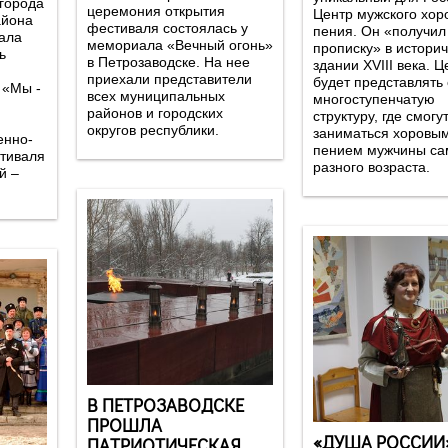
 города
церемония открытия
Центр мужского хор
айона
фестиваля состоялась у
пения. Он «получил
ала
мемориала «Вечный огонь»
прописку» в истори
ь
в Петрозаводске. На нее
здании XVIII века. Ц
приехали представители
будет представлять
 «Мы -
всех муниципальных
многоступенчатую
районов и городских
структуру, где смогу
округов республики.
заниматься хоровы
енно-
пением мужчины самого
стиваля
разного возраста.
й –
В ПЕТРОЗАВОДСКЕ
ПРОШЛА
«ДУША РОССИИ
ПАТРИОТИЧЕСКАЯ