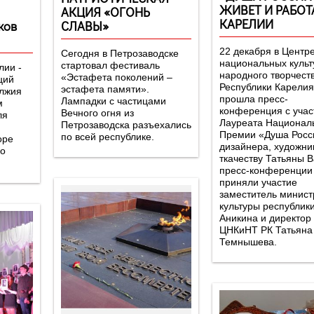
ЖИВЕТ И РАБОТ
АКЦИЯ «ОГОНЬ
КАРЕЛИИ
ков
СЛАВЫ»
22 декабря в Центр
Сегодня в Петрозаводске
национальных культ
стартовал фестиваль
лии -
народного творчест
«Эстафета поколений –
ций
Республики Карелия
эстафета памяти».
олжия
прошла пресс-
Лампадки с частицами
м
конференция с уча
Вечного огня из
ля
Лауреата Национал
Петрозаводска разъехались
Премии «Душа Росс
по всей республике.
оре
дизайнера, художни
го
ткачеству Татьяны В
пресс-конференции
приняли участие
заместитель минист
культуры республик
Аникина и директор
ЦНКиНТ РК Татьяна
Темнышева.