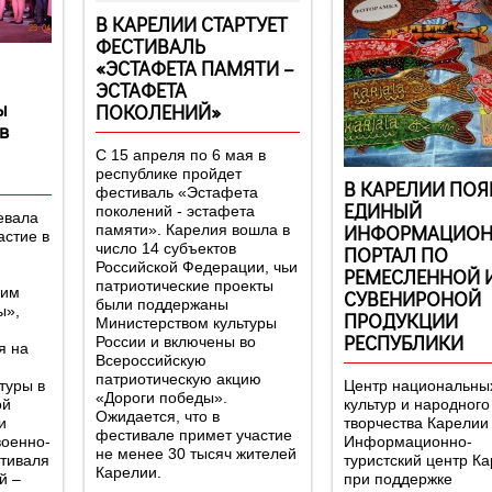
В КАРЕЛИИ СТАРТУЕТ
ФЕСТИВАЛЬ
«ЭСТАФЕТА ПАМЯТИ –
ЭСТАФЕТА
ы
ПОКОЛЕНИЙ»
в
С 15 апреля по 6 мая в
республике пройдет
В КАРЕЛИИ ПОЯ
фестиваль «Эстафета
ЕДИНЫЙ
поколений - эстафета
евала
ИНФОРМАЦИО
памяти». Карелия вошла в
астие в
число 14 субъектов
ПОРТАЛ ПО
Российской Федерации, чьи
РЕМЕСЛЕННОЙ 
патриотические проекты
ним
СУВЕНИРОНОЙ
были поддержаны
ы»,
ПРОДУКЦИИ
Министерством культуры
РЕСПУБЛИКИ
России и включены во
я на
Всероссийскую
патриотическую акцию
туры в
Центр национальны
«Дороги победы».
ой
культур и народного
Ожидается, что в
и
творчества Карелии
фестивале примет участие
военно-
Информационно-
не менее 30 тысяч жителей
стиваля
туристский центр К
Карелии.
й –
при поддержке