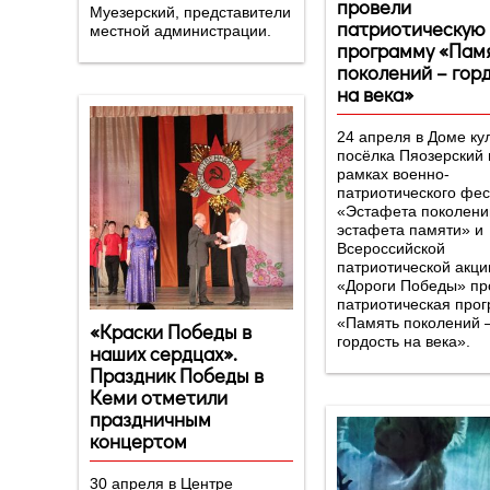
провели
Муезерский, представители
патриотическую
местной администрации.
программу «Память
поколений – гор
на века»
24 апреля в Доме ку
посёлка Пяозерский 
рамках военно-
патриотического фе
«Эстафета поколени
эстафета памяти» и
Всероссийской
патриотической акци
«Дороги Победы» п
патриотическая про
«Память поколений 
«Краски Победы в
гордость на века».
наших сердцах».
Праздник Победы в
Кеми отметили
праздничным
концертом
30 апреля в Центре