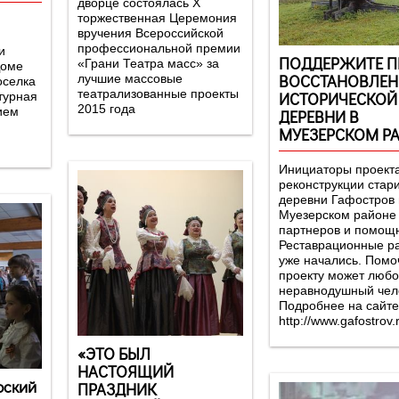
дворце состоялась Х
торжественная Церемония
вручения Всероссийской
профессиональной премии
и
ПОДДЕРЖИТЕ П
«Грани Театра масс» за
Доме
ВОССТАНОВЛЕН
лучшие массовые
оселка
театрализованные проекты
ИСТОРИЧЕСКОЙ
турная
2015 года
ием
ДЕРЕВНИ В
МУЕЗЕРСКОМ Р
Инициаторы проект
реконструкции стар
деревни Гафостров 
Муезерском районе
партнеров и помощн
Реставрационные р
уже начались. Помо
проекту может люб
неравнодушный чел
Подробнее на сайте
http://www.gafostrov.r
«ЭТО БЫЛ
НАСТОЯЩИЙ
рский
ПРАЗДНИК