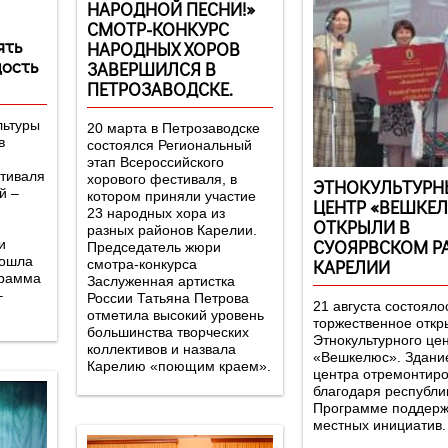
НАРОДНОЙ ПЕСНИ!»
СМОТР-КОНКУРС
НАРОДНЫХ ХОРОВ
дость
ЗАВЕРШИЛСЯ В
ПЕТРОЗАВОДСКЕ.
льтуры
20 марта в Петрозаводске
в
состоялся Региональный
этап Всероссийского
стиваля
хорового фестиваля, в
ЭТНОКУЛЬТУРН
й –
котором приняли участие
ЦЕНТР «ВЕШКЕ
23 народных хора из
ОТКРЫЛИ В
разных районов Карелии.
СУОЯРВСКОМ Р
и
Председатель жюри
рошла
КАРЕЛИИ
смотра-конкурса
грамма
Заслуженная артистка
–
России Татьяна Петрова
21 августа состояло
отметила высокий уровень
торжественное откр
большинства творческих
Этнокультурного це
коллективов и назвала
«Вешкелюс». Здани
Карелию «поющим краем».
центра отремонтир
благодаря республи
Программе поддерж
местных инициатив.