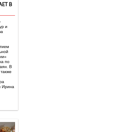
АЕТ В
е
ур и
ва
стием
ьной
ии»
ка по
аян. В
 также
ра
и Ирина