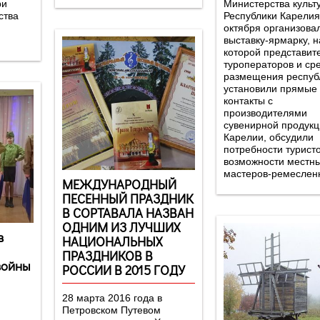
ри
Министерства культ
ства
Республики Карелия
октября организова
выставку-ярмарку, н
которой представит
туроператоров и ср
размещения респуб
установили прямые
контакты с
производителями
сувенирной продукц
Карелии, обсудили
потребности туристо
возможности местн
мастеров-ремеслен
МЕЖДУНАРОДНЫЙ
ПЕСЕННЫЙ ПРАЗДНИК
В СОРТАВАЛА НАЗВАН
ОДНИМ ИЗ ЛУЧШИХ
в
НАЦИОНАЛЬНЫХ
ПРАЗДНИКОВ В
войны
РОССИИ В 2015 ГОДУ
28 марта 2016 года в
Петровском Путевом