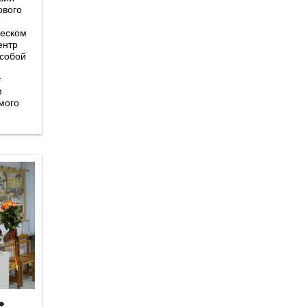
ового
ческом
ентр
 собой
т
м
»