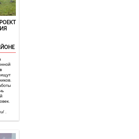
РОЕКТ
ИЯ
АЙОНЕ
а
инной
в
 ищут
иков.
аботы
чь
ой
овек.
u/ .