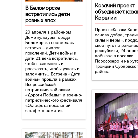
Казачий проект
В Беломорске
объединяет каза
встретились дети
Карелии
разных эпох
Проект «Казаки Каре
29 апреля в районном
основа добра, тради
Доме культуры города
силы и веры», прод
Беломорска состоялась
свой путь по района
встреча – диалог
республики, 24 апре
поколений. Дети войны и
побывал в поселке
дети 21 века встретились,
Поросозеро и на хут
чтобы вспомнить и
Троицкий Суоярвско
рассказать, чтобы узнать и
района.
запомнить…Встреча «Дети
войны» прошла в рамках
Всероссийской
патриотической акции
«Дороги Победы» и военно-
патриотического фестиваля
«Эстафета поколений -
эстафета памяти».