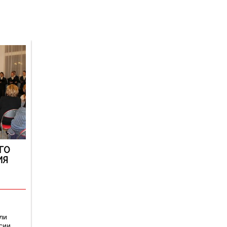
Версия для
слабовидящих
ГО
ИЯ
ли
сии