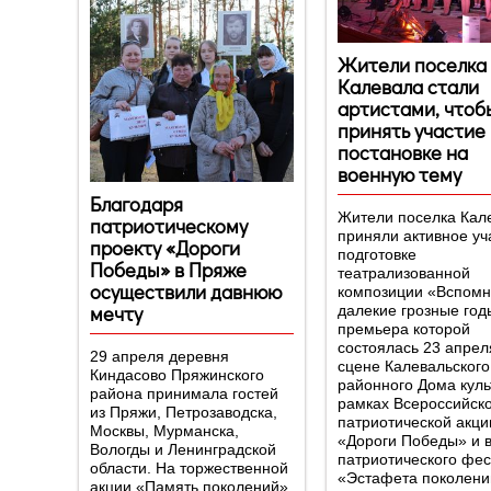
Жители поселка
Калевала стали
артистами, чтоб
принять участие 
постановке на
военную тему
Благодаря
Жители поселка Кал
патриотическому
приняли активное уч
проекту «Дороги
подготовке
Победы» в Пряже
театрализованной
осуществили давнюю
композиции «Вспом
мечту
далекие грозные год
премьера которой
состоялась 23 апрел
29 апреля деревня
сцене Калевальского
Киндасово Пряжинского
районного Дома куль
района принимала гостей
рамках Всероссийск
из Пряжи, Петрозаводска,
патриотической акци
Москвы, Мурманска,
«Дороги Победы» и 
Вологды и Ленинградской
патриотического фе
области. На торжественной
«Эстафета поколени
акции «Память поколений»