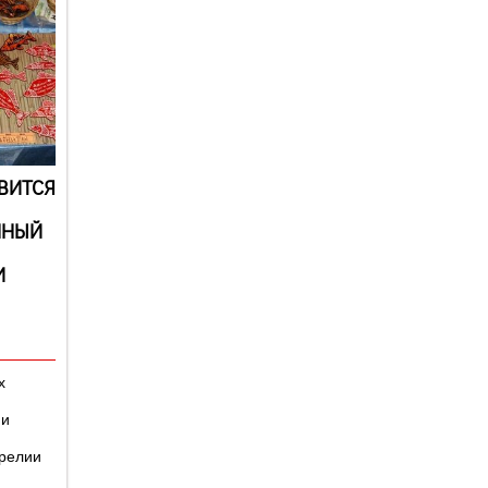
ВИТСЯ
ННЫЙ
И
х
 и
арелии