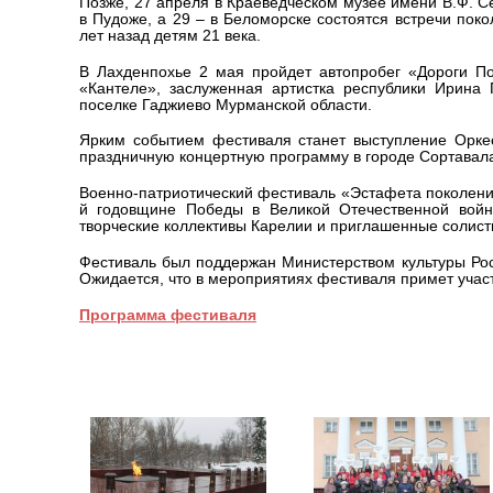
Позже, 27 апреля в Краеведческом музее имени В.Ф. С
в Пудоже, а 29 – в Беломорске состоятся встречи пок
лет назад детям 21 века.
В Лахденпохье 2 мая пройдет автопробег «Дороги П
«Кантеле», заслуженная артистка республики Ирина
поселке Гаджиево Мурманской области.
Ярким событием фестиваля станет выступление Оркес
праздничную концертную программу в городе Сортавал
Военно-патриотический фестиваль «Эстафета поколени
й годовщине Победы в Великой Отечественной войн
творческие коллективы Карелии и приглашенные солист
Фестиваль был поддержан Министерством культуры Рос
Ожидается, что в мероприятиях фестиваля примет учас
Программа фестиваля