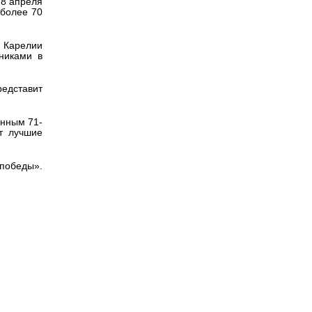
28 апреля
 более 70
 Карелии
никами в
едставит
енным 71-
т лучшие
 победы».