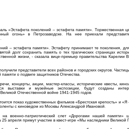
АЛИЛИ ЧАСТИЦЫ ВЕЧНОГО ОГН
валь «Эстафета поколений – эстафета памяти». Торжественная 
чный огонь» в Петрозаводске. На нее приехали представит
.
лений – эстафета памяти». Эстафету принимают те поколения, дл
ятой долг сохранить память о тех трагических страницах исто
ственной жизни, - сказала вице-премьер правительства Карелии 
получили представители всех районов и городских округов. Частиц
 памяти о подвиге защитников Отечества.
речи, концерты, акции, мастер-классы, исторические квесты, кино
ся выставки и музейные экспозиции, будут созданы интер
Великой Отечественной войне 1941-1945 годов.
стоится показ художественных фильмов «Брестская крепость» и «Я 
ноленты с киноведом из Москвы Александрой Ивановой.
 на военно-патриотический слет «Дорогами нашей памяти» ш
а 25 апреля примут участие в квест-игре «Мы наследники Великой