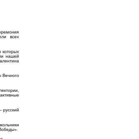
Версия для
Я
слабовидящих
церемония
ели всех
я которых
рии нашей
Валентина
ы Вечного
лектории,
активные
– русский
кольники
 Победы».