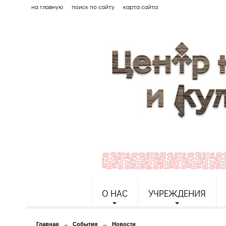
на главную
поиск по сайту
карта сайта
О НАС
УЧРЕЖДЕНИЯ
Главная
→
События
→
Новости