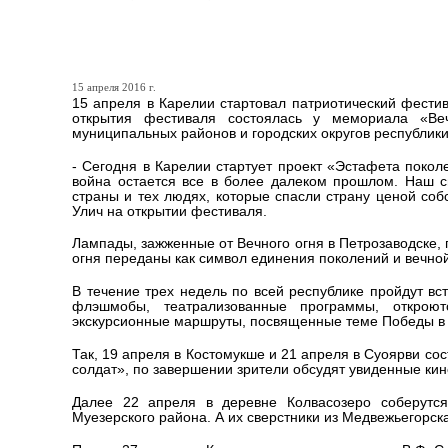
РАЙОНАМ КАРЕЛИИ РАЗД
15 апреля 2016 г.
15 апреля в Карелии стартовал патриотический фести
открытия фестиваля состоялась у мемориала «Ве
муниципальных районов и городских округов республики
- Сегодня в Карелии стартует проект «Эстафета поко
война остается все в более далеком прошлом. Наш св
страны и тех людях, которые спасли страну ценой соб
Улич на открытии фестиваля.
Лампады, зажженные от Вечного огня в Петрозаводске, 
огня переданы как символ единения поколений и вечной
В течение трех недель по всей республике пройдут вст
флэшмобы, театрализованные программы, откроют
экскурсионные маршруты, посвященные теме Победы в 
Так, 19 апреля в Костомукше и 21 апреля в Суоярви со
солдат», по завершении зрители обсудят увиденные ки
Далее 22 апреля в деревне Колвасозеро соберутся
Муезерского района. А их сверстники из Медвежьегорск