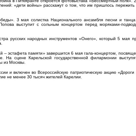
ебина в Питкяранте откроется фотовыстака «Бессмертный полк». 
олений: «дети войны» расскажут о том, что им пришлось пережить
обеды». 3 мая солистка Национального ансамбля песни и танца
 Попова выступит с сольным концертом перед моряками-подвод
тра русских народных инструментов «Онего», который 5 мая пр
а.
й – эстафета памяти» завершится 6 мая гала-концертом, посвящ
е. На сцене Карельской государственной филармонии выступя
ы из Москвы.
сии и включен во Всероссийскую патриотическую акцию «Дороги
тие не менее 30 тысяч жителей Карелии.