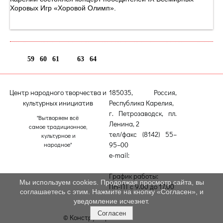
Хоровых Игр «Хоровой Олимп».
59
60
61
62
63
64
Центр народного творчества и
185035, Россия,
культурных инициатив
Республика Карелия,
г. Петрозаводск, пл.
"Вытворяем всё
Ленина, 2
самое традиционное,
тел/факс (8142) 55–
культурное и
95–00
народное"
e-mail:
etnodomrk@yandex.ru
График работы:
Мы используем cookies. Продолжая просмотр сайта, вы
ПН-ПТ с 9.00 до 17.00
соглашаетесь с этим. Нажмите на кнопку «Согласен», и
уведомление исчезнет.
Согласен
© Конструктор сайтов
Nubex.ru