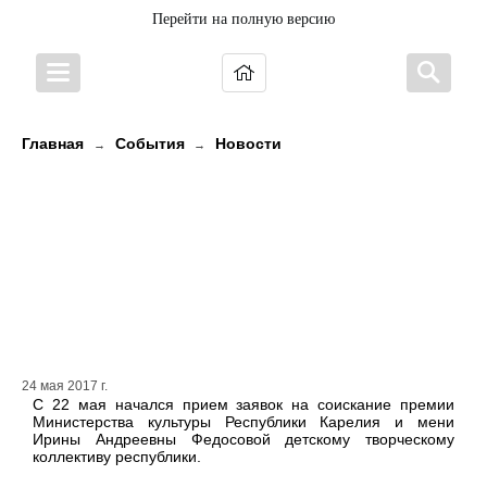
Перейти на полную версию
Главная
События
Новости
→
→
Начался прием заявок на премию
Министерства культуры
Республики Карелия имени И.А.
Федосовой детскому творческому
коллективу
24 мая 2017 г.
С 22 мая начался прием заявок на соискание премии
Министерства культуры Республики Карелия и мени
Ирины Андреевны Федосовой детскому творческому
коллективу республики.