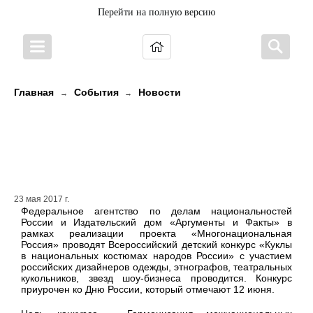
Перейти на полную версию
Главная
События
Новости
→
→
Всероссийский детский конкурс
«Куклы в национальных костюмах
народов России»
23 мая 2017 г.
Федеральное агентство по делам национальностей
России и Издательский дом «Аргументы и Факты» в
рамках реализации проекта «Многонациональная
Россия» проводят Всероссийский детский конкурс «Куклы
в национальных костюмах народов России» с участием
российских дизайнеров одежды, этнографов, театральных
кукольников, звезд шоу-бизнеса проводится. Конкурс
приурочен ко Дню России, который отмечают 12 июня.