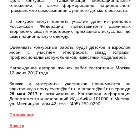
Цель конкурса - Гармонизация межнациональных
отношений, а также формирование национального
гражданского самосознания с раннего детского возраста.
В конкурсе могут принять участие дети из регионов
Российской Федерации, представители различных
творческих школ и мастерских прикладного искусства, где
шьют национальную одежду.
Оценивать конкурсные работы будут детское и взрослое
жюри с участием этнографов, звезд эстрады,
профессиональных кукольников, известных модельеров.
Награждение авторов лучших работ состоится в Москве
12 июня 2017 года.
Заявки и материалы участников принимаются на
электронную почту event@aif.ru и tamara@aif.ru в срок
до
29 мая 2017 г
. включительно. Контактная информация
Департамента конференций ИД «АиФ»: 101000, г. Москва,
ул. Мясницкая, дом 42; тел.: (495) 252-0290.
Положение
Анкета