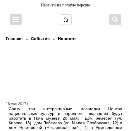
Перейти на полную версию
Главная
События
Новости
→
→
Разнообразную программу для
детей и взрослых предлагает в
Ночь музеев Центр национальных
культур и народного творчества
Республики Карелия
18 мая 2017 г.
Сразу три интерактивные площадки Центра
национальных культур и народного творчества будут
работать в Ночь музеев 20 мая: Дом ремесел (ул.
Кирова, 13), дом Лебедева (ул. Малая Слободская, 12) и
дом Нестеровой (Неглинская наб., 7) в Ремесленном