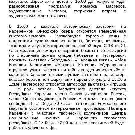
квартале. Взрослых и детей с 16.00 до полуночи ждет
разнообразная программа: ярмарка мастеров,
художественные выставки, творческие встречи с
художниками, мастер-классы.
В 16.00 в квартале исторической застройки на
набережной Онежского озера откроется Ремесленная
выставка-ярмарка - развернутся торговые ряды с
авторскими сувенирами из дерева, бересты, керамики,
текстиля и других материалов на любой вкус. С 16 до 21
часа желающие смогут совершить бесплатные экскурсии
по старинным домам купцов Лебедева и Нестеровой,
посетить выставки «Бородино», «Народная кукла», «Моя
Карелия. Керамика», «Архаика. Из серии «Деревянная
игрушка», узнать «секреты и тайны рождения изделий» от
мастеров Карелии, своими руками изготовить на мастер-
классах берестяной шаркунок и народную куклу. В 18.00 в
Доме Нестеровой откроется авторская выставка «Игрушка
– не ради потехи» Заслуженного деятеля искусств
Республики Карелия, члена Союза дизайнеров России,
члена Союза художников России Анатолия Титова (вход
свободный). С 19 до 20 часов на поляне Ремесленного
квартала состоится интерактивная программа «Палитра
Карелии» с участием творческих коллективов Центра
национальных культур и народного творчества
республики. С 18.00 до 22.00 для всех посетителей будет
работать уличное кафе.