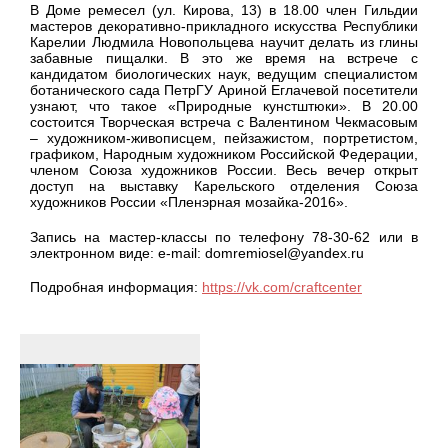
В Доме ремесел (ул. Кирова, 13) в 18.00 член Гильдии
мастеров декоративно-прикладного искусства Республики
Карелии Людмила Новопольцева научит делать из глины
забавные пищалки. В это же время на встрече с
кандидатом биологических наук, ведущим специалистом
ботанического сада ПетрГУ Ариной Еглачевой посетители
узнают, что такое «Природные кунстштюки». В 20.00
состоится Творческая встреча с Валентином Чекмасовым
– художником-живописцем, пейзажистом, портретистом,
графиком, Народным художником Российской Федерации,
членом Союза художников России. Весь вечер открыт
доступ на выставку Карельского отделения Союза
художников России «Пленэрная мозайка-2016».
Запись на мастер-классы по телефону 78-30-62 или в
электронном виде: e-mail: domremiosel@yandex.ru
Подробная информация:
https://vk.com/craftcenter