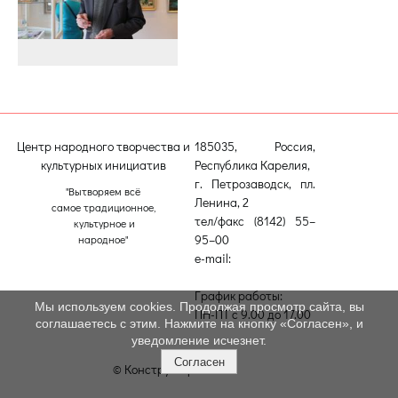
Центр народного творчества и
185035, Россия,
культурных инициатив
Республика Карелия,
г. Петрозаводск, пл.
"Вытворяем всё
Ленина, 2
самое традиционное,
тел/факс (8142) 55–
культурное и
95–00
народное"
e-mail:
etnodomrk@yandex.ru
График работы:
Мы используем cookies. Продолжая просмотр сайта, вы
ПН-ПТ с 9.00 до 17.00
соглашаетесь с этим. Нажмите на кнопку «Согласен», и
уведомление исчезнет.
Согласен
© Конструктор сайтов
Nubex.ru