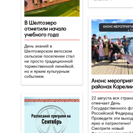
В Шелтозеро
отметили начало
учебного года
День знаний в
Шелтозерском вепсском
сельском поселении стал
не просто традиционной
торжественной линейкой,
но и ярким культурным
событием.
Анонс мероприят
районах Карели
22 августа вся стран
отмечает День
Государственного ф
Российской Федерац
Проведите эти выхо
ярко и патриотично!
Смотрите новый