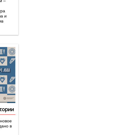
м –
тра
ва и
ив
стории
 новое
дано в