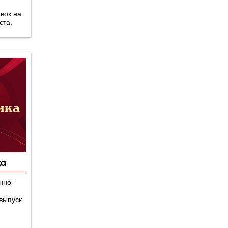
й
вок на
ста.
ка
нно-
выпуск