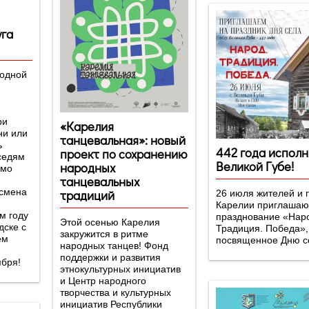
уга
родной
ри
«Карелия
ни или
танцевальная»: новый
ь
442 года исполн
проект по сохранению
седям
Великой Губе!
народных
имо
танцевальных
 смена
традиций
26 июля жителей и 
Карелии приглашаю
м году
празднование «Нар
Этой осенью Карелия
дске с
Традиция. Победа»,
закружится в ритме
ём
посвященное Дню с
народных танцев! Фонд
поддержки и развития
ября!
этнокультурных инициатив
и Центр народного
творчества и культурных
инициатив Республики