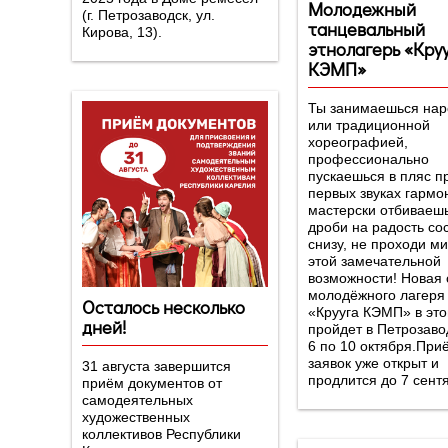
Молодежный
(г. Петрозаводск, ул.
танцевальный
Кирова, 13).
этнолагерь «Кру
КЭМП»
Ты занимаешься на
или традиционной
хореографией,
профессионально
пускаешься в пляс п
первых звуках гармо
мастерски отбиваеш
дроби на радость со
снизу, не проходи м
этой замечательной
возможности! Новая
молодёжного лагеря
Осталось несколько
«Крууга КЭМП» в это
дней!
пройдет в Петрозаво
6 по 10 октября.При
заявок уже открыт и
31 августа завершится
продлится до 7 сент
приём документов от
самодеятельных
художественных
коллективов Республики