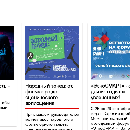
ть –
Народный танец: от
«ЭтноСМАРТ» - 
фольклора до
для молодых и
сценического
увлеченных!
воплощения
чтобы
вные
С 25 по 29 сентябр
года в Карелии прой
Приглашаем руководителей
Межнациональный
коллективов народного и
молодёжный форум
фольклорного танцев,
«ЭтноСМАРТ»! Запо
преподавателей детских