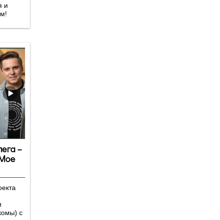
я и
м!
лега –
«Мое
оекта
и
комы) с