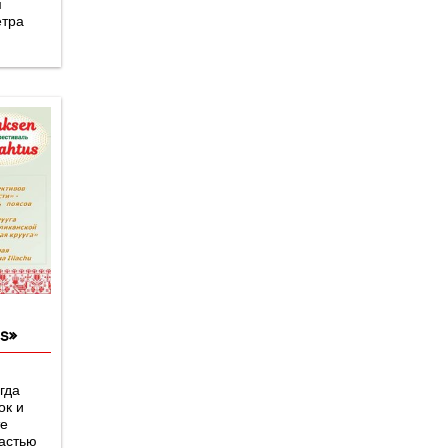
м
етра
s»
гда
ок и
те
частью