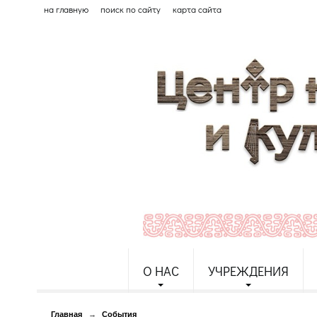
на главную
поиск по сайту
карта сайта
О НАС
УЧРЕЖДЕНИЯ
Главная
→
События