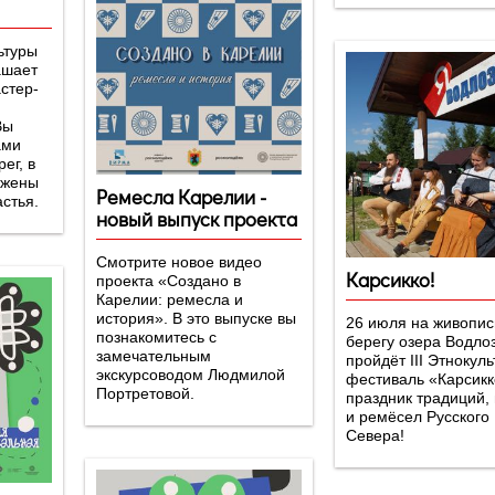
ьтуры
ашает
стер-
Вы
ами
ег, в
ожены
Ремесла Карелии -
астья.
новый выпуск проекта
Смотрите новое видео
Карсикко!
проекта «Создано в
Карелии: ремесла и
история». В это выпуске вы
26 июля на живопи
познакомитесь с
берегу озера Водло
замечательным
пройдёт III Этнокул
экскурсоводом Людмилой
фестиваль «Карсикк
Портретовой.
праздник традиций,
и ремёсел Русского
Севера!