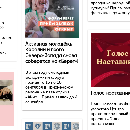
праздника народно
е
культуры! Приём зая
фестиваль до 4 авгу
но
00-
ь
только
Активная молодёжь
ех
Карелии и всего
ей.
Северо-Запада снова
соберется на «Берег»!
В этом году ежегодный
молодёжный форум
пройдет с 15 по 18
сентября в Прионежском
Голос наставни
районе на базе отдыха
«Айно». Приём заявок до 4
сентября.
Наши коллеги из Фи
угорского Центра
представили новый 
проекта «Голос
наставника».