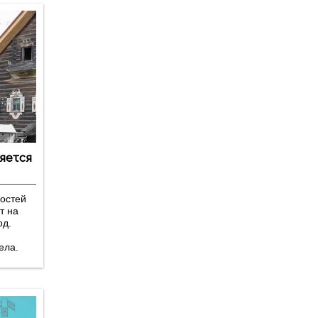
яется
гостей
т на
од.
ела.