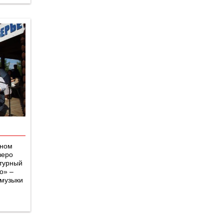
сном
зеро
ьтурный
о» –
 музыки