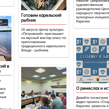
Иваном Трифановы
художественным
руководителем Цен
народного творчест
Готовим карельский
культурных инициат
рыбник
Карелии.
16 августа Центр культуры
«Петровский» приглашает
на вкусный мастер-класс по
приготовлению
традиционного карельского
блюда - рыбника.
ий в
и
а
О ремеслах и и
лага
ии!
дные
Давайте посмотрим
видео проекта «Соз
Карелии: ремесла и