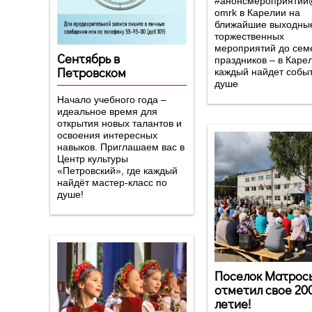
#анонсмероприятий
omrk в Карелии на
ближайшие выходные
торжественных
мероприятий до сем
Сентябрь в
праздников – в Каре
Петровском
каждый найдет собы
душе
Начало учебного года –
идеальное время для
открытия новых талантов и
освоения интересных
навыков. Приглашаем вас в
Центр культуры
«Петровский», где каждый
найдёт мастер-класс по
душе!
Поселок Матрос
отметил свое 20
летие!