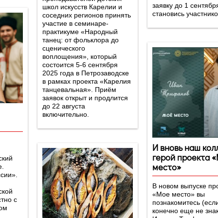
заявку до 1 сентябр
школ искусств Карелии и
становись участнико
соседних регионов принять
участие в семинаре-
практикуме «Народный
танец: от фольклора до
сценического
воплощения», который
состоится 5-6 сентября
2025 года в Петрозаводске
в рамках проекта «Карелия
танцевальная». Приём
заявок открыт и продлится
до 22 августа
включительно.
И вновь наш кол
м
герой проекта 
ский
место»
е.
сии».
В новом выпуске пр
ской
«Мое место» вы
тно с
познакомитесь (есл
ом
конечно еще не зна