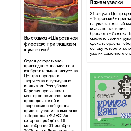
Вяжем узелки
21 августа Центр кул
«Петровский» пригл
на увлекательный ма
класс по плетению
браслета «Узелок». 
Выставка «Шерстяная
сможете своими рук
фиеста»: приглашаем
сделать браслет-обер
к участию!
основу которого зал
узелки семейного сч
Отдел декоративно-
прикладного творчества и
изобразительного искусства
Центра народного
творчества и культурных
инициатив Республики
Карелия приглашает
мастеров-ремесленников,
преподавателей и
творческие сообщества
принять участие в выставке
«Шерстяная ФИЕСТА»,
которая пройдёт с 16
сентября по 31 октября
2025 года в Доме ремесел