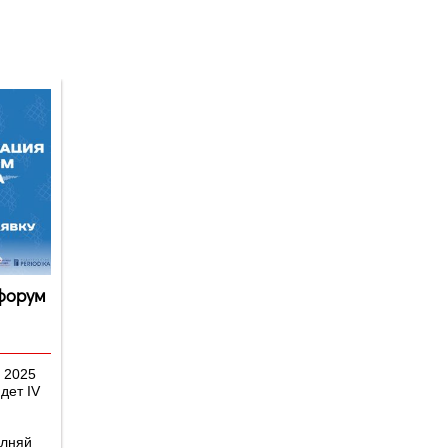
Версия для
слабовидящих
форум
я 2025
дет IV
лняй