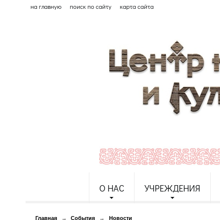
на главную
поиск по сайту
карта сайта
О НАС
УЧРЕЖДЕНИЯ
Главная
→
События
→
Новости