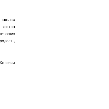
альных
о театра
ических
 радость,
 Карелии