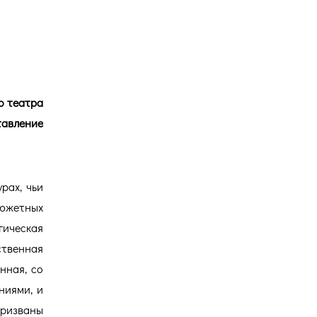
Версия для
слабовидящих
о театра
тавление
рах, чьи
сюжетных
гическая
ственная
нная, со
ниями, и
ризваны