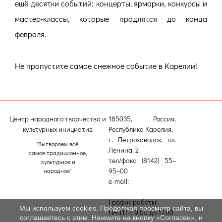
ещё десятки событий: концерты, ярмарки, конкурсы и
мастер-классы, которые продлятся до конца
февраля.
Не пропустите самое снежное событие в Карелии!
Центр народного творчества и
185035, Россия,
культурных инициатив
Республика Карелия,
г. Петрозаводск, пл.
"Вытворяем всё
Ленина, 2
самое традиционное,
тел/факс (8142) 55–
культурное и
95–00
народное"
e-mail:
etnodomrk@yandex.ru
График работы:
Мы используем cookies. Продолжая просмотр сайта, вы
ПН-ПТ с 9.00 до 17.00
соглашаетесь с этим. Нажмите на кнопку «Согласен», и