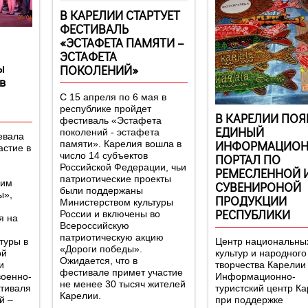
В КАРЕЛИИ СТАРТУЕТ
ФЕСТИВАЛЬ
«ЭСТАФЕТА ПАМЯТИ –
ЭСТАФЕТА
ы
ПОКОЛЕНИЙ»
в
С 15 апреля по 6 мая в
республике пройдет
В КАРЕЛИИ ПОЯ
фестиваль «Эстафета
ЕДИНЫЙ
поколений - эстафета
евала
ИНФОРМАЦИО
памяти». Карелия вошла в
астие в
число 14 субъектов
ПОРТАЛ ПО
Российской Федерации, чьи
РЕМЕСЛЕННОЙ 
патриотические проекты
ним
СУВЕНИРОНОЙ
были поддержаны
ы»,
ПРОДУКЦИИ
Министерством культуры
РЕСПУБЛИКИ
России и включены во
я на
Всероссийскую
патриотическую акцию
туры в
Центр национальны
«Дороги победы».
ой
культур и народного
Ожидается, что в
и
творчества Карелии
фестивале примет участие
военно-
Информационно-
не менее 30 тысяч жителей
стиваля
туристский центр К
Карелии.
й –
при поддержке