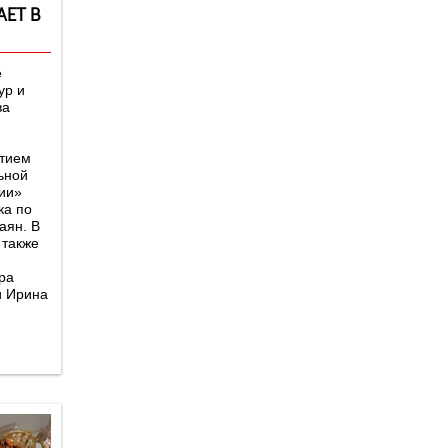
АЕТ В
е
ур и
ва
стием
ьной
ии»
ка по
аян. В
 также
ра
и Ирина