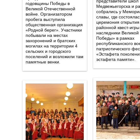
представители школ
годовщины Победы в
Медвежьегорска и р
Великой Отечественной
собрались у Мемори
войне. Организатором
славы, где состоялас
пробега выступила
церемония открытия
общественная организация
районной квест-игры
«Родной берег». Участники
наследники Великой
побывали на местах
Победы» в рамках
захоронений и братских
республиканского во
могилах на территории 4
патриотического фе
сельских и городского
«Эстафета поколени
поселений и возложили там
эстафета памяти».
памятные венки.