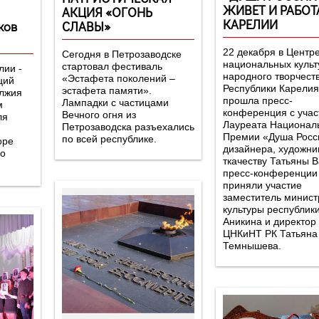
ЖИВЕТ И РАБОТ
АКЦИЯ «ОГОНЬ
КАРЕЛИИ
ков
СЛАВЫ»
22 декабря в Центр
Сегодня в Петрозаводске
национальных культ
стартовал фестиваль
лии -
народного творчест
«Эстафета поколений –
ций
Республики Карелия
эстафета памяти».
олжия
прошла пресс-
Лампадки с частицами
м
конференция с уча
Вечного огня из
ля
Лауреата Национал
Петрозаводска разъехались
Премии «Душа Росс
по всей республике.
оре
дизайнера, художни
го
ткачеству Татьяны В
пресс-конференции
приняли участие
заместитель минист
культуры республик
Аникина и директор
ЦНКиНТ РК Татьяна
Темнышева.