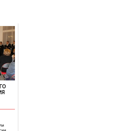
Версия для
слабовидящих
ГО
ИЯ
ли
сии