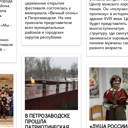
 города
церемония открытия
Центр мужского хор
айона
фестиваля состоялась у
пения. Он «получил
ала
мемориала «Вечный огонь»
прописку» в истори
ь
в Петрозаводске. На нее
здании XVIII века. Ц
приехали представители
будет представлять
 «Мы -
всех муниципальных
многоступенчатую
районов и городских
структуру, где смогу
округов республики.
заниматься хоровы
енно-
пением мужчины самого
стиваля
разного возраста.
й –
В ПЕТРОЗАВОДСКЕ
ПРОШЛА
«ДУША РОССИИ
ПАТРИОТИЧЕСКАЯ