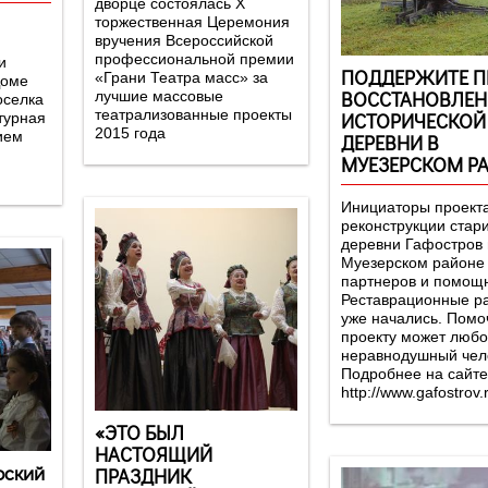
дворце состоялась Х
торжественная Церемония
вручения Всероссийской
профессиональной премии
и
ПОДДЕРЖИТЕ П
«Грани Театра масс» за
Доме
ВОССТАНОВЛЕН
лучшие массовые
оселка
театрализованные проекты
ИСТОРИЧЕСКОЙ
турная
2015 года
ием
ДЕРЕВНИ В
МУЕЗЕРСКОМ Р
Инициаторы проект
реконструкции стар
деревни Гафостров 
Муезерском районе
партнеров и помощн
Реставрационные р
уже начались. Помо
проекту может люб
неравнодушный чел
Подробнее на сайте
http://www.gafostrov.r
«ЭТО БЫЛ
НАСТОЯЩИЙ
рский
ПРАЗДНИК