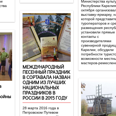
ри
Министерства культ
ства
Республики Карелия
октября организова
выставку-ярмарку, н
которой представит
туроператоров и ср
размещения респуб
установили прямые
контакты с
производителями
сувенирной продукц
Карелии, обсудили
потребности туристо
возможности местн
мастеров-ремеслен
МЕЖДУНАРОДНЫЙ
ПЕСЕННЫЙ ПРАЗДНИК
В СОРТАВАЛА НАЗВАН
ОДНИМ ИЗ ЛУЧШИХ
в
НАЦИОНАЛЬНЫХ
ПРАЗДНИКОВ В
войны
РОССИИ В 2015 ГОДУ
28 марта 2016 года в
Петровском Путевом