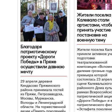
Жители поселка
Калевала стали
артистами, чтоб
принять участие 
постановке на
военную тему
Благодаря
Жители поселка Кал
патриотическому
приняли активное уч
проекту «Дороги
подготовке
Победы» в Пряже
театрализованной
осуществили давнюю
композиции «Вспом
мечту
далекие грозные год
премьера которой
состоялась 23 апрел
29 апреля деревня
сцене Калевальского
Киндасово Пряжинского
районного Дома куль
района принимала гостей
рамках Всероссийск
из Пряжи, Петрозаводска,
патриотической акци
Москвы, Мурманска,
«Дороги Победы» и 
Вологды и Ленинградской
патриотического фе
области. На торжественной
«Эстафета поколени
акции «Память поколений»