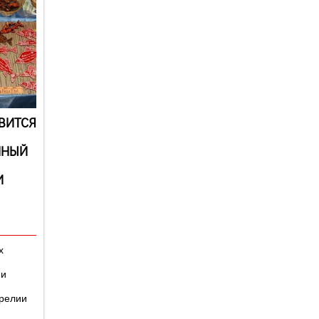
ВИТСЯ
ННЫЙ
И
х
 и
арелии