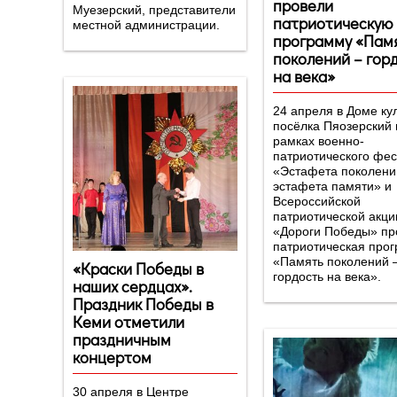
провели
Муезерский, представители
патриотическую
местной администрации.
программу «Память
поколений – гор
на века»
24 апреля в Доме ку
посёлка Пяозерский 
рамках военно-
патриотического фе
«Эстафета поколени
эстафета памяти» и
Всероссийской
патриотической акци
«Дороги Победы» п
патриотическая про
«Память поколений 
«Краски Победы в
гордость на века».
наших сердцах».
Праздник Победы в
Кеми отметили
праздничным
концертом
30 апреля в Центре