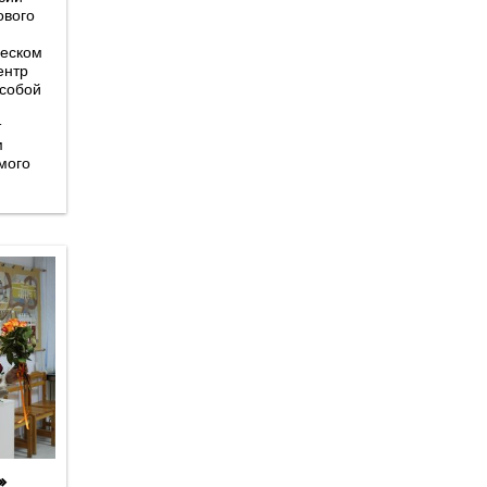
ового
ческом
ентр
 собой
т
м
»