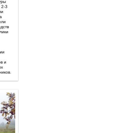
уры
 2-3
ли
а
ели
едств
лики
ии
в и
ых
ников.