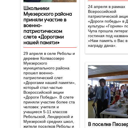
Школьники
24 апреля в рамках
Всероссийской
Муезерского района
патриотической акци
приняли участие в
«Дороги победы» в 
военно-
культуры «Горняк» п
патриотическом
Чупа прошла литера
слете «Дорогами
гостиная под назван
«Нам память о Вас в
нашей памяти»
награду дана».
29 апреля в селе Реболы и
деревне Колвасозеро
Муезерского
муниципального района
прошел военно-
патриотический слет
«Дорогами нашей памяти»,
который стал частью
Всероссийской акции
«Дороги Победы». В слете
приняли участие более ста
человек: учителя и
учащиеся 5-11 классов
Ребольской, Лендерской и
Муезерской средних школ,
В поселке Пяозе
жители поселков Реболы и