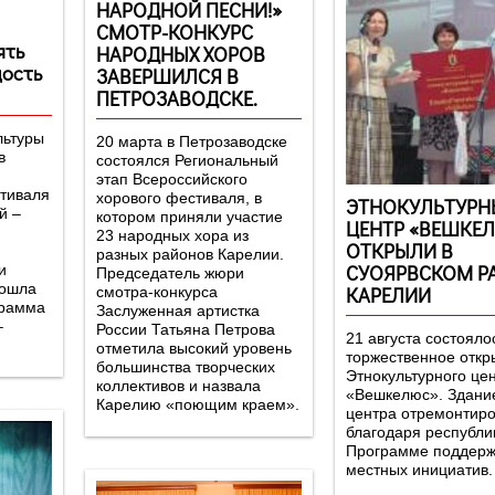
НАРОДНОЙ ПЕСНИ!»
СМОТР-КОНКУРС
НАРОДНЫХ ХОРОВ
дость
ЗАВЕРШИЛСЯ В
ПЕТРОЗАВОДСКЕ.
льтуры
20 марта в Петрозаводске
в
состоялся Региональный
этап Всероссийского
стиваля
хорового фестиваля, в
ЭТНОКУЛЬТУРН
й –
котором приняли участие
ЦЕНТР «ВЕШКЕ
23 народных хора из
ОТКРЫЛИ В
разных районов Карелии.
СУОЯРВСКОМ Р
и
Председатель жюри
рошла
КАРЕЛИИ
смотра-конкурса
грамма
Заслуженная артистка
–
России Татьяна Петрова
21 августа состояло
отметила высокий уровень
торжественное откр
большинства творческих
Этнокультурного це
коллективов и назвала
«Вешкелюс». Здани
Карелию «поющим краем».
центра отремонтир
благодаря республи
Программе поддерж
местных инициатив.