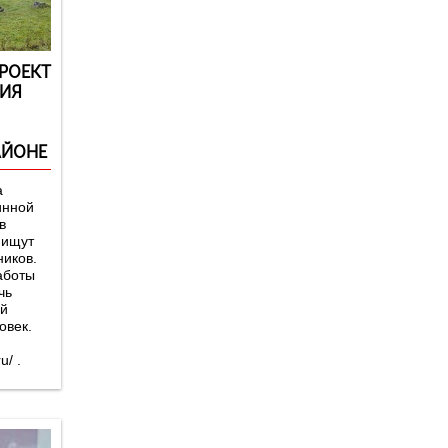
РОЕКТ
ИЯ
АЙОНЕ
а
инной
в
 ищут
иков.
аботы
чь
ой
овек.
u/ .