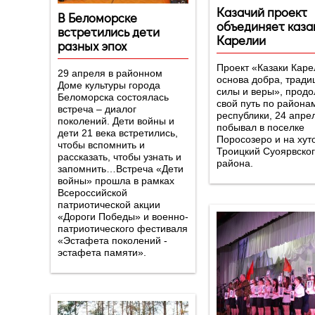
Казачий проект
В Беломорске
объединяет каза
встретились дети
Карелии
разных эпох
Проект «Казаки Каре
29 апреля в районном
основа добра, тради
Доме культуры города
силы и веры», прод
Беломорска состоялась
свой путь по района
встреча – диалог
республики, 24 апре
поколений. Дети войны и
побывал в поселке
дети 21 века встретились,
Поросозеро и на хут
чтобы вспомнить и
Троицкий Суоярвско
рассказать, чтобы узнать и
района.
запомнить…Встреча «Дети
войны» прошла в рамках
Всероссийской
патриотической акции
«Дороги Победы» и военно-
патриотического фестиваля
«Эстафета поколений -
эстафета памяти».