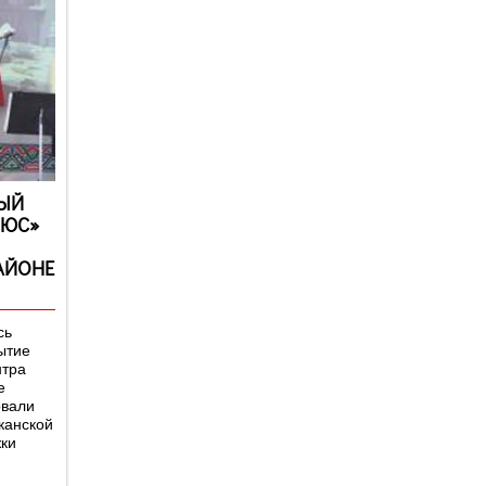
ЫЙ
ЛЮС»
АЙОНЕ
сь
ытие
нтра
е
овали
канской
ки