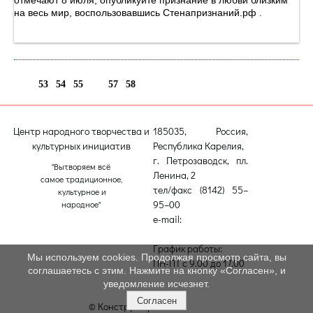
отмечают 8 июля, опубликуйте признание в любви близким
на весь мир, воспользовавшись Стенапризнаний.рф .
53
54
55
56
57
58
Центр народного творчества и
185035, Россия,
культурных инициатив
Республика Карелия,
г. Петрозаводск, пл.
"Вытворяем всё
Ленина, 2
самое традиционное,
тел/факс (8142) 55–
культурное и
95–00
народное"
e-mail:
etnodomrk@yandex.ru
График работы:
Мы используем cookies. Продолжая просмотр сайта, вы
ПН-ПТ с 9.00 до 17.00
соглашаетесь с этим. Нажмите на кнопку «Согласен», и
уведомление исчезнет.
Согласен
© Конструктор сайтов
Nubex.ru