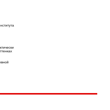
Версия для
слабовидящих
нститута
ктически
ттенках
евной