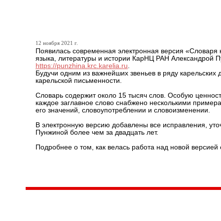
«Словарь карельского язы
12 ноября 2021 г.
Появилась современная электронная версия «Словаря ка
языка, литературы и истории КарНЦ РАН Александрой П
https://punzhina.krc.karelia.ru
.
Будучи одним из важнейших звеньев в ряду карельских 
карельской письменности.
Словарь содержит около 15 тысяч слов. Особую ценнос
каждое заглавное слово снабжено несколькими примерам
его значений, словоупотреблении и словоизменении.
В электронную версию добавлены все исправления, уто
Пунжиной более чем за двадцать лет.
Подробнее о том, как велась работа над новой версией
Центр народного творчества и культурных инициатив
185
г. 
"Вытворяем всё