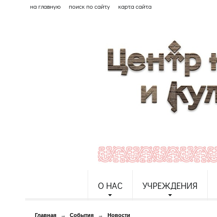
на главную
поиск по сайту
карта сайта
О НАС
УЧРЕЖДЕНИЯ
Главная
→
События
→
Новости