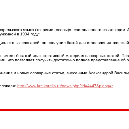
ка (тверские говоры)»
рельского языка (тверские говоры)», составленного языковедом И
унжиной в 1994 году:
диалектных словарей, он послужил базой для становления тверской
ть имеет богатый иллюстративный материал словарных статей. Пра
и, что позволяет получить достаточно полное представление об о
чнения и новые словарные статьи, внесенные Александрой Василь
 словаря:
http://www.krc.karelia.ru/news.php?id=4447&plang=r
035, Россия, Республика Карелия,
Петрозаводск, пл. Ленина, 2