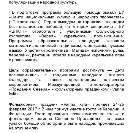
популяризации народной культуры.
В подготовке программ большую помощь оказал БУ
«Центр национальных культур и народного творчества»
(г.Петрозаводск). Перед выходом на городские площадки
был организован вебинар, на котором специалисты БУ
«ЦНКНТ» отработали с участниками фольклорного
коллектива «Верея» карельское произношение.
Программы образовательных площадок включали
материал исполняемый на финском, карельском, русском
языках. Участники коллектива «Матица» исполняли руны,
перелейки, рентушки; играли в народные карельские игры
с ровесниками.
Цель образовательных программ достигнута — дети
познакомились с традициями народного зимнего
календаря, а также предстоящим ключевым
мероприятием Международной этнолаборатории
«Предания Севера» - фольклорным праздником «Vanha
kylä».
Фольклорный праздник «Vanha kylä» пройдет 24-26
февраля 2017 г. В нем примут участие гости из Карелии и
Финляндии. Гости праздника познакомятся не только с
фольклором региона Северное Приладожье, но также
узнают больше об истории и быте народов, проживавших
на этих землях.