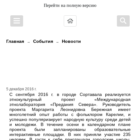
Перейти на полную версию
Главная
События
Новости
→
→
«Международная
этнолаборатория «Предания
Севера» проходит в Сортавала
5 декабря 2016 г.
С сентября 2016 г. в городе Сортавала реализуется
этнокультурный проект «Международная
этнолаборатория «Предания Севера». Руководитель
проекта Маргарита Леонидовна Бережная имеет
многолетний опыт работы с фольклором Карелии, и
успешно популяризирует народную культуру среди детей
и молодежи. В течение осени в календарном плане
проекта были запланированы образовательные
интерактивные площадки. В них приняли участие 235
человек. В гости к себе приглашали городские школы,