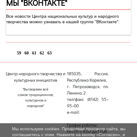
МЫ "ВКОНТАКТЕ"
Все новости Центра национальных культур и народного
творчества можно узнавать в нашей группе "ВКонтакте":
59
60
61
62
63
64
Центр народного творчества и
185035, Россия,
культурных инициатив
Республика Карелия,
г. Петрозаводск, пл.
"Вытворяем всё
Ленина, 2
самое традиционное,
тел/факс (8142) 55–
культурное и
95–00
народное"
e-mail:
etnodomrk@yandex.ru
График работы:
Мы используем cookies. Продолжая просмотр сайта, вы
ПН-ПТ с 9.00 до 17.00
соглашаетесь с этим. Нажмите на кнопку «Согласен», и