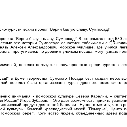
ождается в Карелии
рно-туристический проект "Верни былую славу, Сумпосад!"
роекта "Верни былую славу, Сумпосад!" В его рамках в год 580-л
ресных вех истории Сумпосада оснастили табличками с QR-кода
князь Алексей Александрович, морское училище, где учился ле
ристы, прогуливаясь по древним улочкам посада, могут узнать нем
ичевой, поселок пользуется популярностью среди туристов: ле
сад!" в Доме творчества Сумского Посада был создан небольш
елей поселка были организованы курсы древнего поморского р
ению внимания к поморской культуре Севера Карелии, – считае
 Россия" Игорь Зубарев. – Это дает возможность привить уважени
истический продукт для гостей Карелии. Нужно отметить, что в р
ой культуры: Кемский краеведческий музей "Поморье", Центр п
"Поморский берег". Количество людей, объединенных идеей под