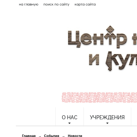
на главную
поиск по сайту
карта сайта
О НАС
УЧРЕЖДЕНИЯ
Главная
→
События
→
Новости