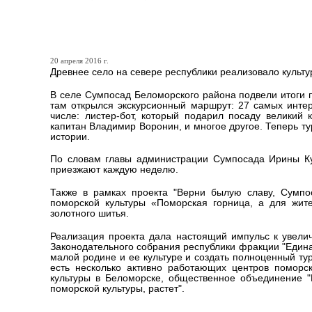
Поморская культура возр
20 апреля 2016 г.
Древнее село на севере республики реализовало культу
В селе Сумпосад Беломорского района подвели итоги п
там открылся экскурсионный маршрут: 27 самых инте
числе: листер-бот, который подарил посаду великий 
капитан Владимир Воронин, и многое другое. Теперь ту
истории.
По словам главы администрации Сумпосада Ирины Куз
приезжают каждую неделю.
Также в рамках проекта "Верни былую славу, Сумпо
поморской культуры «Поморская горница, а для жит
золотного шитья.
Реализация проекта дала настоящий импульс к увелич
Законодательного собрания республики фракции "Единая
малой родине и ее культуре и создать полноценный тур
есть несколько активно работающих центров поморск
культуры в Беломорске, общественное объединение 
поморской культуры, растет".