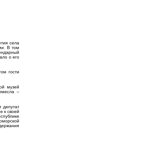
Версия для
слабовидящих
етия села
ми. В том
гендарный
ало о его
том гости
ой музей
емесла –
т депутат
е к своей
еспублике
оморской
держания