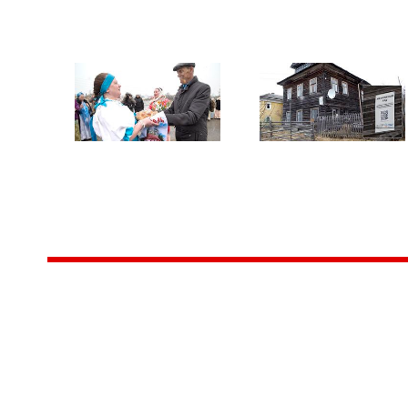
Центр народного творчества и культурных инициатив
185
г. 
"Вытворяем всё
тел
самое традиционное,
e-m
культурное и
Гра
народное"
ПН-