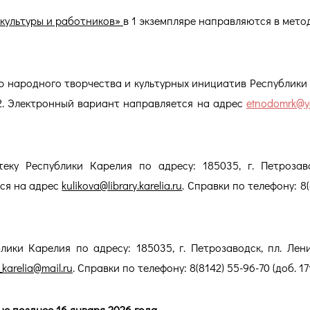
 культуры и работников»
в 1 экземпляре направляются в мето
тр народного творчества и культурных инициатив Республики
д. 2. Электронный вариант направляется на адрес
etnodomrk@y
ку Республики Карелия по адресу: 185035, г. Петрозаво
тся на адрес
kulikova@library.karelia.ru
. Справки по телефону: 8(
ики Карелия по адресу: 185035, г. Петрозаводск, пл. Ленин
karelia@mail.ru
. Справки по телефону: 8(8142) 55-96-70 (доб. 171
е позднее 16 января 2026 года.