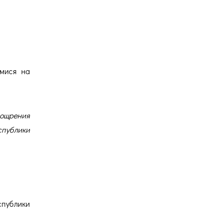
Версия для
ков
слабовидящих
имися на
оощрения
спублики
спублики