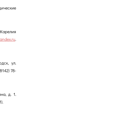
дические
 Карелия
andex.ru
.
дск, ул.
8142) 78-
а, д. 1.
).