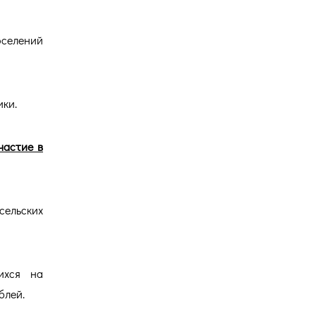
оселений
ики.
частие в
сельских
ихся на
блей.