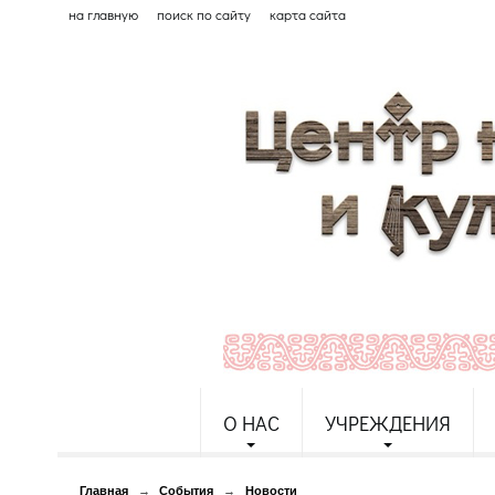
на главную
поиск по сайту
карта сайта
О НАС
УЧРЕЖДЕНИЯ
Главная
→
События
→
Новости