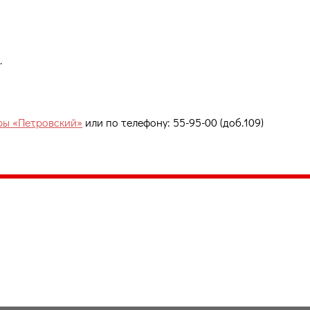
.
ры «Петровский»
или по телефону: 55-95-00 (доб.109)
035, Россия, Республика Карелия,
Петрозаводск, пл. Ленина, 2
/факс (8142) 55–95–00
ail:
etnodomrk@yandex.ru
фик работы:
ПТ с 9.00 до 17.00