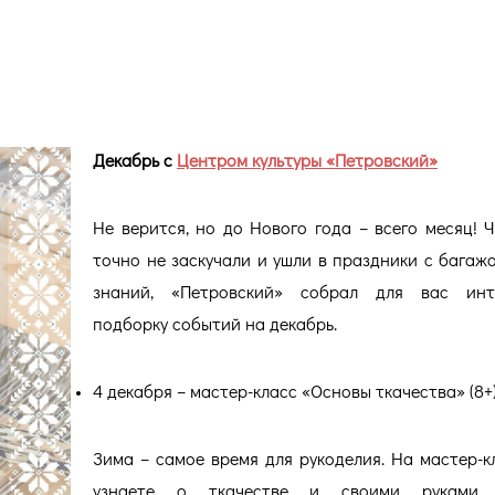
Декабрь с
Центром культуры «Петровский»
Не верится, но до Нового года – всего месяц! 
точно не заскучали и ушли в праздники с багаж
знаний, «Петровский» собрал для вас инт
подборку событий на декабрь.
4 декабря – мастер-класс «Основы ткачества» (8+
Зима – самое время для рукоделия. На мастер-к
узнаете о ткачестве и своими руками 