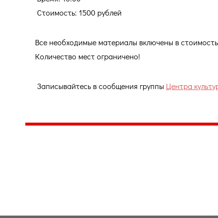
Стоимость: 1500 рублей
Все необходимые материалы включены в стоимость
Количество мест ограничено!
Записывайтесь в сообщения группы
Центра культу
Центр народного творчества и культурных инициатив
185
г. 
"Вытворяем всё
тел
самое традиционное,
e-m
культурное и
Гра
народное"
ПН-
© Конструктор сайтов
Nubex.ru