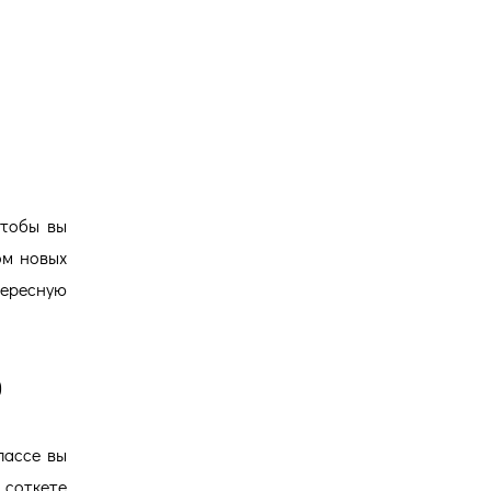
Версия для
слабовидящих
Чтобы вы
ом новых
ересную
)
лассе вы
соткете