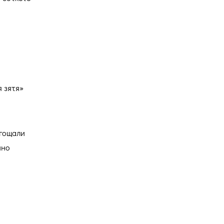
я зятя»
угощали
йно