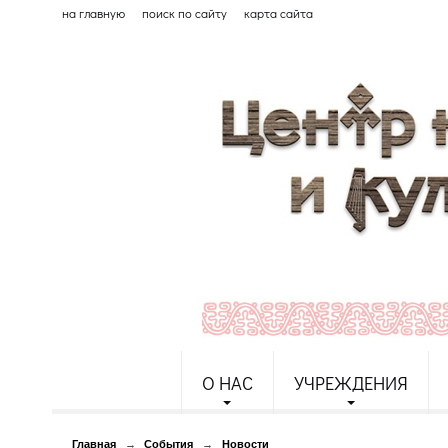
на главную
поиск по сайту
карта сайта
О НАС
УЧРЕЖДЕНИЯ
Главная
→
События
→
Новости