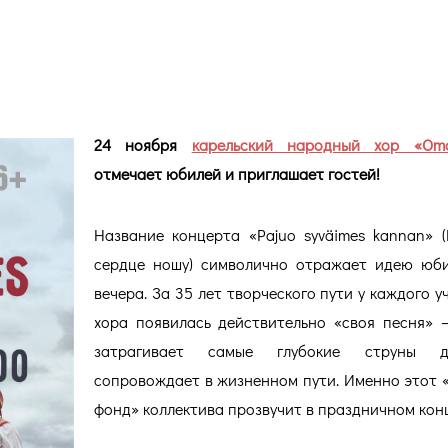
jo» 35 лет
24 ноября
карельский народный хор «Om
отмечает юбилей и приглашает гостей!
Название концерта «Pajuo syväimes kannan» 
сердце ношу) символично отражает идею юб
вечера. За 35 лет творческого пути у каждого у
хора появилась действительно «своя песня» –
затрагивает самые глубокие струны 
сопровождает в жизненном пути. Именно этот 
фонд» коллектива прозвучит в праздничном кон