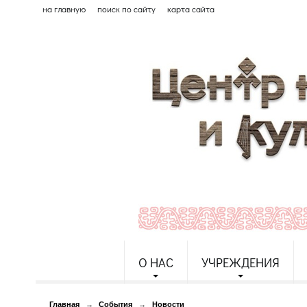
на главную
поиск по сайту
карта сайта
О НАС
УЧРЕЖДЕНИЯ
Главная
→
События
→
Новости