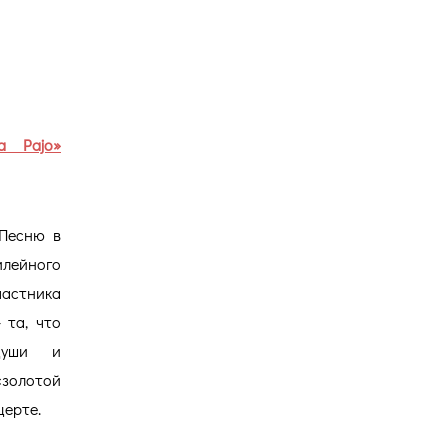
Версия для
слабовидящих
a Pajo»
(Песню в
илейного
частника
 та, что
души и
«золотой
церте.