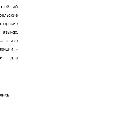
атейший
ельские
орские
языках,
услышите
лекции –
ми для
лить